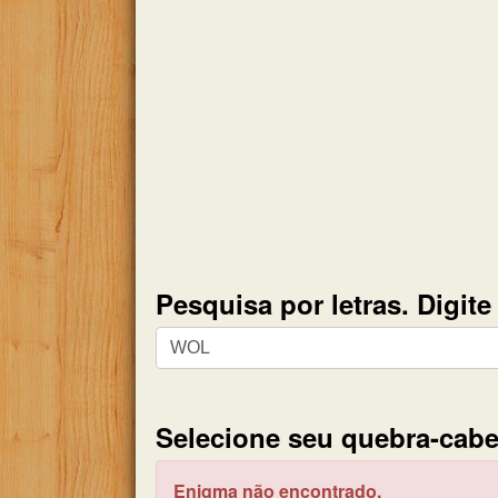
Pesquisa por letras. Digit
Pesquisa
por
letras.
Digite
Selecione seu quebra-cabe
todas
as
Enigma não encontrado.