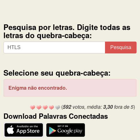
Pesquisa por letras. Digite todas as
letras do quebra-cabeça:
Pesquisa
Pesquisa
por
letras.
Digite
Selecione seu quebra-cabeça:
todas
as
Enigma não encontrado.
letras
do
quebra-
(
592
votos, média:
3,30
fora de 5
)
cabeça:
Download Palavras Conectadas