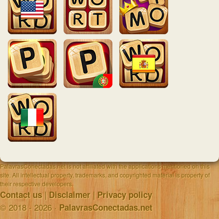
PalavrasConectadas.net is not affiliated with the applications mentioned on this
site. All intellectual property, trademarks, and copyrighted material is property of
their respective developers.
|
|
Contact us
Disclaimer
Privacy policy
© 2018 - 2026 ·
PalavrasConectadas.net