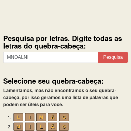
Pesquisa por letras. Digite todas as
letras do quebra-cabeça:
Pesquisa
Pesquisa
por
letras.
Digite
Selecione seu quebra-cabeça:
todas
as
Lamentamos, mas não encontramos o seu quebra-
letras
cabeça, por isso geramos uma lista de palavras que
do
podem ser úteis para você.
quebra-
1.
L
I
M
Ã
O
cabeça:
2.
M
I
L
Ã
O