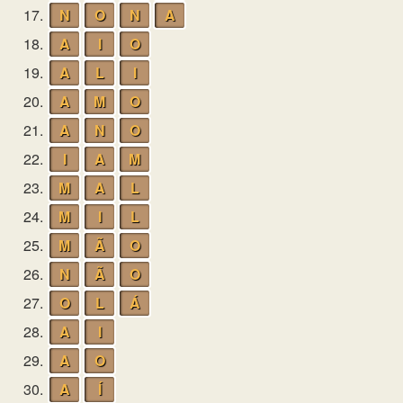
17.
N
O
N
A
18.
A
I
O
19.
A
L
I
20.
A
M
O
21.
A
N
O
22.
I
A
M
23.
M
A
L
24.
M
I
L
25.
M
Ã
O
26.
N
Ã
O
27.
O
L
Á
28.
A
I
29.
A
O
30.
A
Í