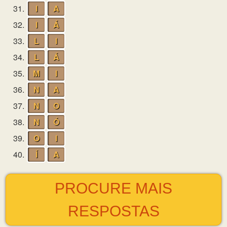
31.
I
A
32.
I
Á
33.
L
I
34.
L
Á
35.
M
I
36.
N
A
37.
N
O
38.
N
Ó
39.
O
I
40.
Í
A
PROCURE MAIS
RESPOSTAS