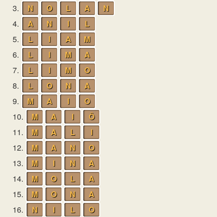
3.
N
O
L
A
N
4.
A
N
I
L
5.
L
I
A
M
6.
L
I
M
A
7.
L
I
M
O
8.
L
O
N
A
9.
M
A
I
O
10.
M
A
I
Ô
11.
M
A
L
I
12.
M
A
N
O
13.
M
I
N
A
14.
M
O
L
A
15.
M
O
N
A
16.
N
I
L
O