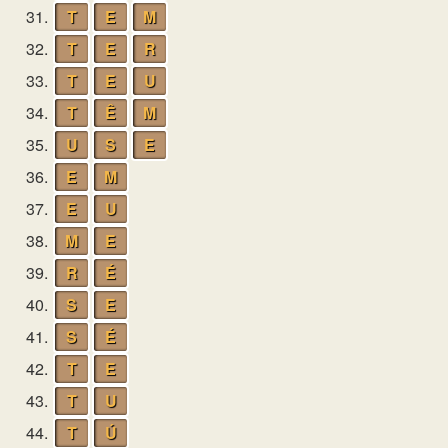
31.
T
E
M
32.
T
E
R
33.
T
E
U
34.
T
Ê
M
35.
U
S
E
36.
E
M
37.
E
U
38.
M
E
39.
R
É
40.
S
E
41.
S
É
42.
T
E
43.
T
U
44.
T
Ú