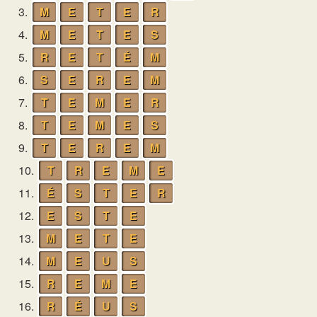
3.
M
E
T
E
R
4.
M
E
T
E
S
5.
R
E
T
É
M
6.
S
E
R
E
M
7.
T
E
M
E
R
8.
T
E
M
E
S
9.
T
E
R
E
M
10.
T
R
E
M
E
11.
É
S
T
E
R
12.
E
S
T
E
13.
M
E
T
E
14.
M
E
U
S
15.
R
E
M
E
16.
R
É
U
S