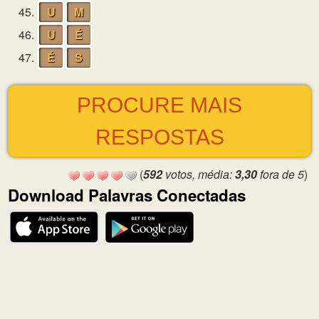
45.
U
M
46.
U
É
47.
É
S
PROCURE MAIS
RESPOSTAS
(
592
votos, média:
3,30
fora de 5
)
Download Palavras Conectadas