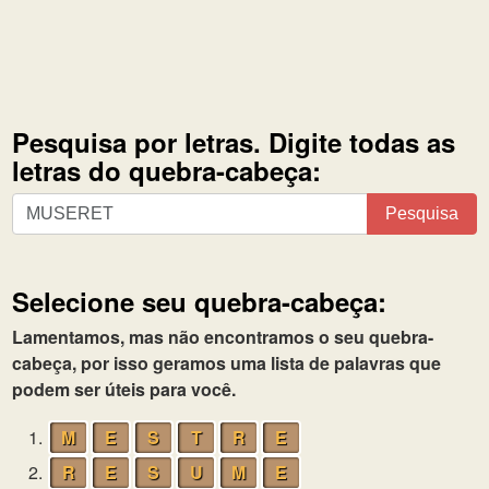
Pesquisa por letras. Digite todas as
letras do quebra-cabeça:
Pesquisa
Pesquisa
por
letras.
Digite
Selecione seu quebra-cabeça:
todas
as
Lamentamos, mas não encontramos o seu quebra-
letras
cabeça, por isso geramos uma lista de palavras que
do
podem ser úteis para você.
quebra-
1.
M
E
S
T
R
E
cabeça:
2.
R
E
S
U
M
E