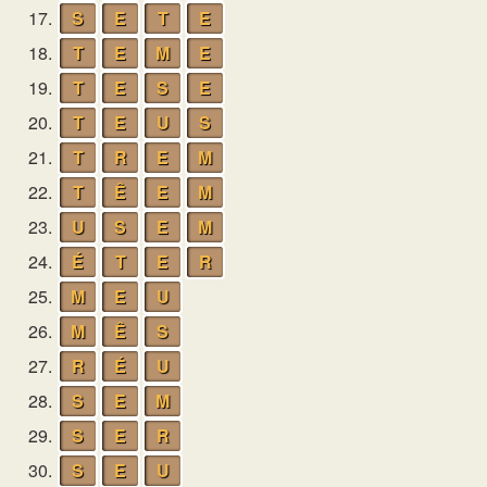
17.
S
E
T
E
18.
T
E
M
E
19.
T
E
S
E
20.
T
E
U
S
21.
T
R
E
M
22.
T
Ê
E
M
23.
U
S
E
M
24.
É
T
E
R
25.
M
E
U
26.
M
Ê
S
27.
R
É
U
28.
S
E
M
29.
S
E
R
30.
S
E
U