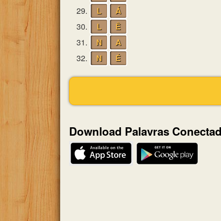
29.
L
Á
30.
L
Ê
31.
N
A
32.
N
É
Download Palavras Conecta