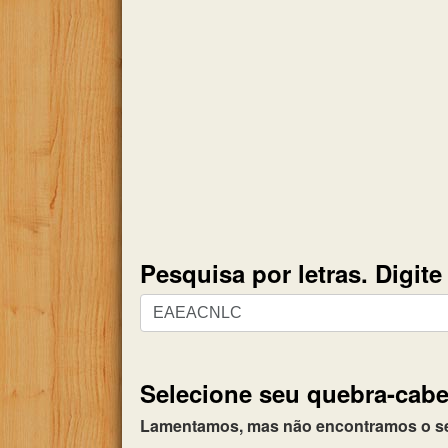
Pesquisa por letras. Digit
Pesquisa
por
letras.
Digite
Selecione seu quebra-cabe
todas
as
Lamentamos, mas não encontramos o seu 