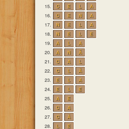
15.
C
E
L
A
16.
C
E
N
A
17.
N
E
L
A
18.
N
E
L
E
19.
A
L
A
20.
A
N
Ã
21.
C
A
L
22.
C
L
Ã
23.
E
L
A
24.
E
L
E
25.
A
E
26.
C
A
27.
C
Á
28.
L
E