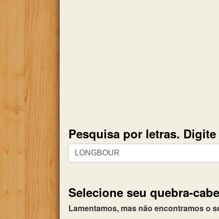
Pesquisa por letras. Digit
Pesquisa
por
letras.
Digite
Selecione seu quebra-cabe
todas
as
Lamentamos, mas não encontramos o seu 