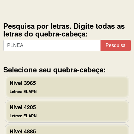
Pesquisa por letras. Digite todas as
letras do quebra-cabeça:
Pesquisa
Pesquisa
por
letras.
Digite
Selecione seu quebra-cabeça:
todas
as
Nível 3965
letras
Letras: ELAPN
do
quebra-
Nível 4205
cabeça:
Letras: ELAPN
Nível 4885