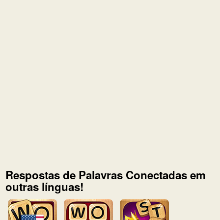
Respostas de Palavras Conectadas em
outras línguas!