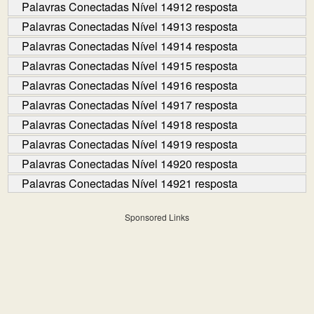
Palavras Conectadas Nível 14912 resposta
Palavras Conectadas Nível 14913 resposta
Palavras Conectadas Nível 14914 resposta
Palavras Conectadas Nível 14915 resposta
Palavras Conectadas Nível 14916 resposta
Palavras Conectadas Nível 14917 resposta
Palavras Conectadas Nível 14918 resposta
Palavras Conectadas Nível 14919 resposta
Palavras Conectadas Nível 14920 resposta
Palavras Conectadas Nível 14921 resposta
Sponsored Links