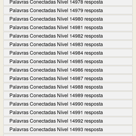
Palavras Conectadas Nível 14978 resposta
Palavras Conectadas Nível 14979 resposta
Palavras Conectadas Nível 14980 resposta
Palavras Conectadas Nível 14981 resposta
Palavras Conectadas Nível 14982 resposta
Palavras Conectadas Nível 14983 resposta
Palavras Conectadas Nível 14984 resposta
Palavras Conectadas Nível 14985 resposta
Palavras Conectadas Nível 14986 resposta
Palavras Conectadas Nível 14987 resposta
Palavras Conectadas Nível 14988 resposta
Palavras Conectadas Nível 14989 resposta
Palavras Conectadas Nível 14990 resposta
Palavras Conectadas Nível 14991 resposta
Palavras Conectadas Nível 14992 resposta
Palavras Conectadas Nível 14993 resposta