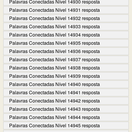
Palavras Conectadas Nível 14930 resposta
Palavras Conectadas Nível 14931 resposta
Palavras Conectadas Nível 14932 resposta
Palavras Conectadas Nível 14933 resposta
Palavras Conectadas Nível 14934 resposta
Palavras Conectadas Nível 14935 resposta
Palavras Conectadas Nível 14936 resposta
Palavras Conectadas Nível 14937 resposta
Palavras Conectadas Nível 14938 resposta
Palavras Conectadas Nível 14939 resposta
Palavras Conectadas Nível 14940 resposta
Palavras Conectadas Nível 14941 resposta
Palavras Conectadas Nível 14942 resposta
Palavras Conectadas Nível 14943 resposta
Palavras Conectadas Nível 14944 resposta
Palavras Conectadas Nível 14945 resposta