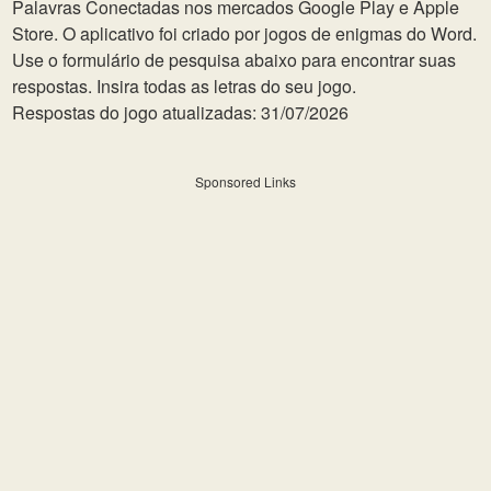
Palavras Conectadas nos mercados Google Play e Apple
Store. O aplicativo foi criado por jogos de enigmas do Word.
Use o formulário de pesquisa abaixo para encontrar suas
respostas. Insira todas as letras do seu jogo.
Respostas do jogo atualizadas: 31/07/2026
Sponsored Links