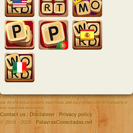
PalavrasConectadas.net is not affiliated with the applications mentioned on this
site. All intellectual property, trademarks, and copyrighted material is property of
their respective developers.
|
|
Contact us
Disclaimer
Privacy policy
© 2018 - 2026 ·
PalavrasConectadas.net