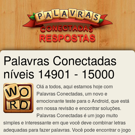
Palavras Conectadas
níveis 14901 - 15000
Olá a todos, aqui estamos hoje com
Palavras Conectadas, um novo e
emocionante teste para o Android, que está
em nossa revisão e encontrar soluções.
Palavras Conectadas é um jogo muito
simples e interessante em que você deve combinar letras
adequadas para fazer palavras. Você pode encontrar o jogo