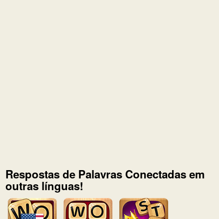
Respostas de Palavras Conectadas em
outras línguas!