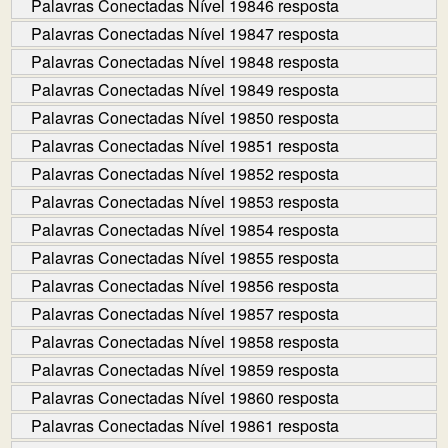
Palavras Conectadas Nível 19846 resposta
Palavras Conectadas Nível 19847 resposta
Palavras Conectadas Nível 19848 resposta
Palavras Conectadas Nível 19849 resposta
Palavras Conectadas Nível 19850 resposta
Palavras Conectadas Nível 19851 resposta
Palavras Conectadas Nível 19852 resposta
Palavras Conectadas Nível 19853 resposta
Palavras Conectadas Nível 19854 resposta
Palavras Conectadas Nível 19855 resposta
Palavras Conectadas Nível 19856 resposta
Palavras Conectadas Nível 19857 resposta
Palavras Conectadas Nível 19858 resposta
Palavras Conectadas Nível 19859 resposta
Palavras Conectadas Nível 19860 resposta
Palavras Conectadas Nível 19861 resposta