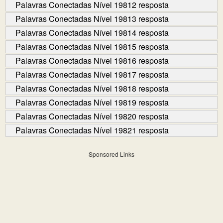
Palavras Conectadas Nível 19812 resposta
Palavras Conectadas Nível 19813 resposta
Palavras Conectadas Nível 19814 resposta
Palavras Conectadas Nível 19815 resposta
Palavras Conectadas Nível 19816 resposta
Palavras Conectadas Nível 19817 resposta
Palavras Conectadas Nível 19818 resposta
Palavras Conectadas Nível 19819 resposta
Palavras Conectadas Nível 19820 resposta
Palavras Conectadas Nível 19821 resposta
Sponsored Links