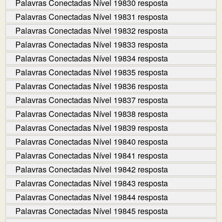
Palavras Conectadas Nível 19830 resposta
Palavras Conectadas Nível 19831 resposta
Palavras Conectadas Nível 19832 resposta
Palavras Conectadas Nível 19833 resposta
Palavras Conectadas Nível 19834 resposta
Palavras Conectadas Nível 19835 resposta
Palavras Conectadas Nível 19836 resposta
Palavras Conectadas Nível 19837 resposta
Palavras Conectadas Nível 19838 resposta
Palavras Conectadas Nível 19839 resposta
Palavras Conectadas Nível 19840 resposta
Palavras Conectadas Nível 19841 resposta
Palavras Conectadas Nível 19842 resposta
Palavras Conectadas Nível 19843 resposta
Palavras Conectadas Nível 19844 resposta
Palavras Conectadas Nível 19845 resposta