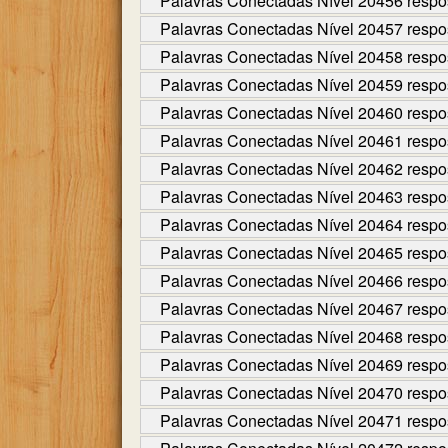
Palavras Conectadas Nível 20456 respo
Palavras Conectadas Nível 20457 respo
Palavras Conectadas Nível 20458 respo
Palavras Conectadas Nível 20459 respo
Palavras Conectadas Nível 20460 respo
Palavras Conectadas Nível 20461 respo
Palavras Conectadas Nível 20462 respo
Palavras Conectadas Nível 20463 respo
Palavras Conectadas Nível 20464 respo
Palavras Conectadas Nível 20465 respo
Palavras Conectadas Nível 20466 respo
Palavras Conectadas Nível 20467 respo
Palavras Conectadas Nível 20468 respo
Palavras Conectadas Nível 20469 respo
Palavras Conectadas Nível 20470 respo
Palavras Conectadas Nível 20471 respo