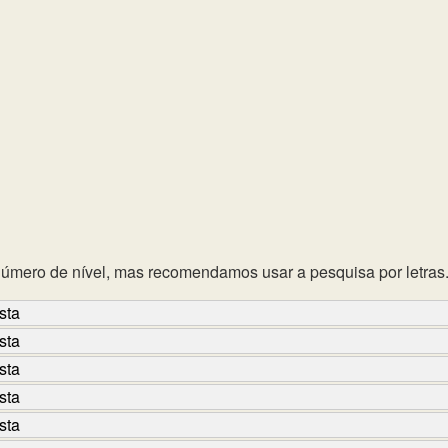
número de nível, mas recomendamos usar a pesquisa por letras
sta
sta
sta
sta
sta