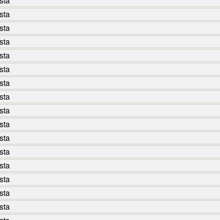
sta
sta
sta
sta
sta
sta
sta
sta
sta
sta
sta
sta
sta
sta
sta
sta