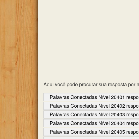
Aqui você pode procurar sua resposta por 
Palavras Conectadas Nível 20401 respo
Palavras Conectadas Nível 20402 respo
Palavras Conectadas Nível 20403 respo
Palavras Conectadas Nível 20404 respo
Palavras Conectadas Nível 20405 respo