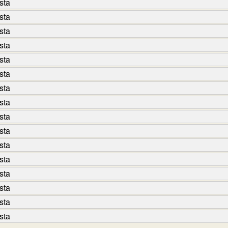
sta
sta
sta
sta
sta
sta
sta
sta
sta
sta
sta
sta
sta
sta
sta
sta