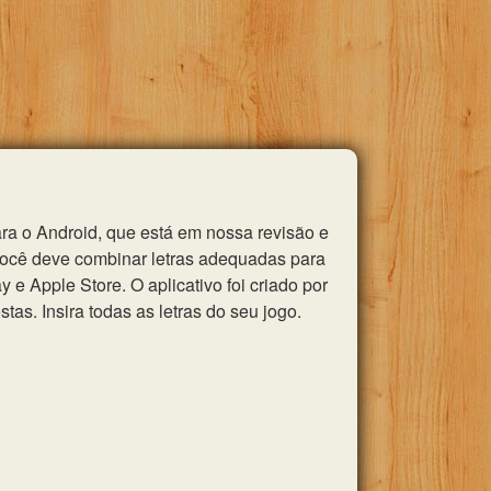
ra o Android, que está em nossa revisão e
você deve combinar letras adequadas para
e Apple Store. O aplicativo foi criado por
as. Insira todas as letras do seu jogo.