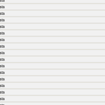
sta
sta
sta
sta
sta
sta
sta
sta
sta
sta
sta
sta
sta
sta
sta
sta