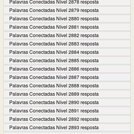
Palavras Conectadas Nível 2878 resposta
Palavras Conectadas Nível 2879 resposta
Palavras Conectadas Nível 2880 resposta
Palavras Conectadas Nível 2881 resposta
Palavras Conectadas Nível 2882 resposta
Palavras Conectadas Nível 2883 resposta
Palavras Conectadas Nível 2884 resposta
Palavras Conectadas Nível 2885 resposta
Palavras Conectadas Nível 2886 resposta
Palavras Conectadas Nível 2887 resposta
Palavras Conectadas Nível 2888 resposta
Palavras Conectadas Nível 2889 resposta
Palavras Conectadas Nível 2890 resposta
Palavras Conectadas Nível 2891 resposta
Palavras Conectadas Nível 2892 resposta
Palavras Conectadas Nível 2893 resposta