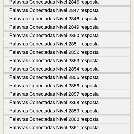
Palavras Conectadas Nível 2846 resposta
Palavras Conectadas Nível 2847 resposta
Palavras Conectadas Nível 2848 resposta
Palavras Conectadas Nível 2849 resposta
Palavras Conectadas Nível 2850 resposta
Palavras Conectadas Nível 2851 resposta
Palavras Conectadas Nível 2852 resposta
Palavras Conectadas Nível 2853 resposta
Palavras Conectadas Nível 2854 resposta
Palavras Conectadas Nível 2855 resposta
Palavras Conectadas Nível 2856 resposta
Palavras Conectadas Nível 2857 resposta
Palavras Conectadas Nível 2858 resposta
Palavras Conectadas Nível 2859 resposta
Palavras Conectadas Nível 2860 resposta
Palavras Conectadas Nível 2861 resposta