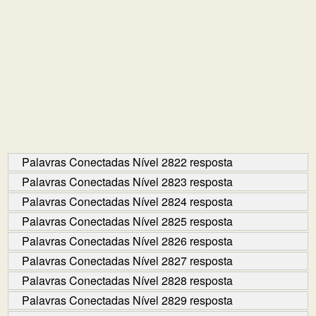
Palavras Conectadas Nível 2822 resposta
Palavras Conectadas Nível 2823 resposta
Palavras Conectadas Nível 2824 resposta
Palavras Conectadas Nível 2825 resposta
Palavras Conectadas Nível 2826 resposta
Palavras Conectadas Nível 2827 resposta
Palavras Conectadas Nível 2828 resposta
Palavras Conectadas Nível 2829 resposta