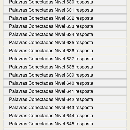
Palavras Conectadas Nível 630 resposta
Palavras Conectadas Nível 631 resposta
Palavras Conectadas Nível 632 resposta
Palavras Conectadas Nível 633 resposta
Palavras Conectadas Nível 634 resposta
Palavras Conectadas Nível 635 resposta
Palavras Conectadas Nível 636 resposta
Palavras Conectadas Nível 637 resposta
Palavras Conectadas Nível 638 resposta
Palavras Conectadas Nível 639 resposta
Palavras Conectadas Nível 640 resposta
Palavras Conectadas Nível 641 resposta
Palavras Conectadas Nível 642 resposta
Palavras Conectadas Nível 643 resposta
Palavras Conectadas Nível 644 resposta
Palavras Conectadas Nível 645 resposta