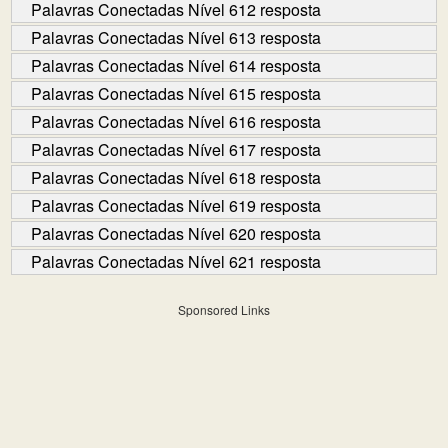
Palavras Conectadas Nível 612 resposta
Palavras Conectadas Nível 613 resposta
Palavras Conectadas Nível 614 resposta
Palavras Conectadas Nível 615 resposta
Palavras Conectadas Nível 616 resposta
Palavras Conectadas Nível 617 resposta
Palavras Conectadas Nível 618 resposta
Palavras Conectadas Nível 619 resposta
Palavras Conectadas Nível 620 resposta
Palavras Conectadas Nível 621 resposta
Sponsored Links