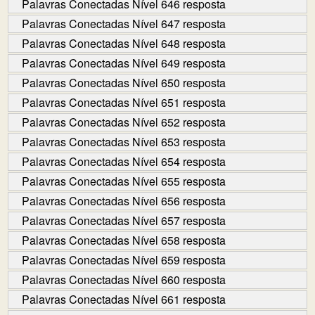
Palavras Conectadas Nível 646 resposta
Palavras Conectadas Nível 647 resposta
Palavras Conectadas Nível 648 resposta
Palavras Conectadas Nível 649 resposta
Palavras Conectadas Nível 650 resposta
Palavras Conectadas Nível 651 resposta
Palavras Conectadas Nível 652 resposta
Palavras Conectadas Nível 653 resposta
Palavras Conectadas Nível 654 resposta
Palavras Conectadas Nível 655 resposta
Palavras Conectadas Nível 656 resposta
Palavras Conectadas Nível 657 resposta
Palavras Conectadas Nível 658 resposta
Palavras Conectadas Nível 659 resposta
Palavras Conectadas Nível 660 resposta
Palavras Conectadas Nível 661 resposta