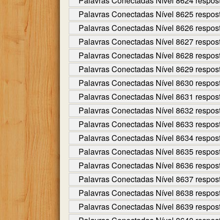
Palavras Conectadas Nível 8624 respos
Palavras Conectadas Nível 8625 respos
Palavras Conectadas Nível 8626 respos
Palavras Conectadas Nível 8627 respos
Palavras Conectadas Nível 8628 respos
Palavras Conectadas Nível 8629 respos
Palavras Conectadas Nível 8630 respos
Palavras Conectadas Nível 8631 respos
Palavras Conectadas Nível 8632 respos
Palavras Conectadas Nível 8633 respos
Palavras Conectadas Nível 8634 respos
Palavras Conectadas Nível 8635 respos
Palavras Conectadas Nível 8636 respos
Palavras Conectadas Nível 8637 respos
Palavras Conectadas Nível 8638 respos
Palavras Conectadas Nível 8639 respos