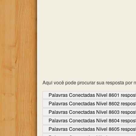
Aqui você pode procurar sua resposta por 
Palavras Conectadas Nível 8601 respos
Palavras Conectadas Nível 8602 respos
Palavras Conectadas Nível 8603 respos
Palavras Conectadas Nível 8604 respos
Palavras Conectadas Nível 8605 respos