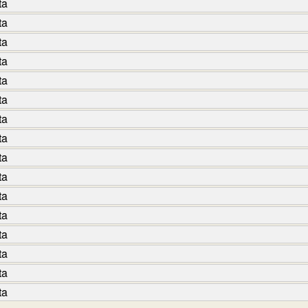
ta
ta
ta
ta
ta
ta
ta
ta
ta
ta
ta
ta
ta
ta
ta
ta