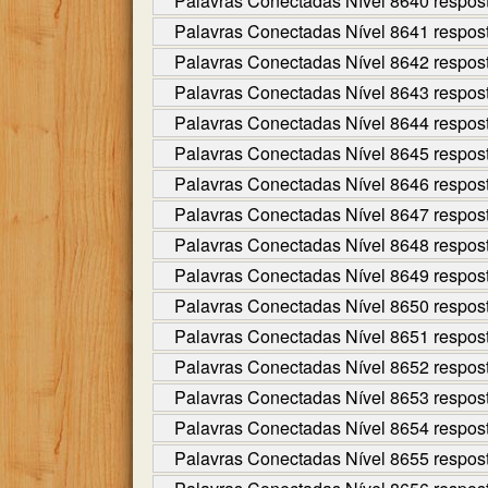
Palavras Conectadas Nível 8640 respos
Palavras Conectadas Nível 8641 respos
Palavras Conectadas Nível 8642 respos
Palavras Conectadas Nível 8643 respos
Palavras Conectadas Nível 8644 respos
Palavras Conectadas Nível 8645 respos
Palavras Conectadas Nível 8646 respos
Palavras Conectadas Nível 8647 respos
Palavras Conectadas Nível 8648 respos
Palavras Conectadas Nível 8649 respos
Palavras Conectadas Nível 8650 respos
Palavras Conectadas Nível 8651 respos
Palavras Conectadas Nível 8652 respos
Palavras Conectadas Nível 8653 respos
Palavras Conectadas Nível 8654 respos
Palavras Conectadas Nível 8655 respos