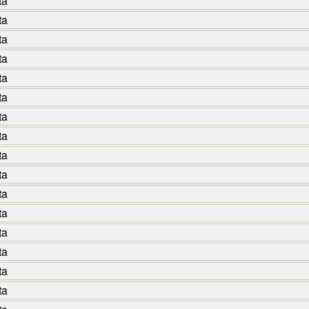
ta
ta
ta
ta
ta
ta
ta
ta
ta
ta
ta
ta
ta
ta
ta
ta