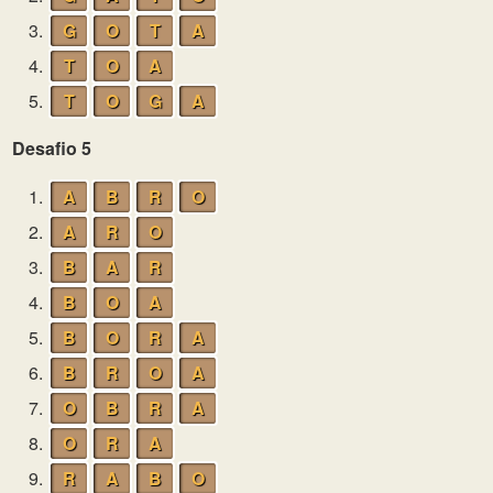
3.
G
O
T
A
4.
T
O
A
5.
T
O
G
A
Desafio 5
1.
A
B
R
O
2.
A
R
O
3.
B
A
R
4.
B
O
A
5.
B
O
R
A
6.
B
R
O
A
7.
O
B
R
A
8.
O
R
A
9.
R
A
B
O