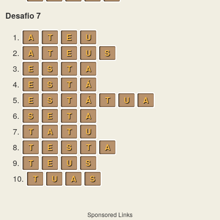
Desafio 7
1.
A
T
E
U
2.
A
T
E
U
S
3.
E
S
T
A
4.
E
S
T
Á
5.
E
S
T
Á
T
U
A
6.
S
E
T
A
7.
T
A
T
U
8.
T
E
S
T
A
9.
T
E
U
S
10.
T
U
A
S
Sponsored Links