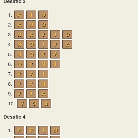
Desafio 3
1.
A
I
O
2.
A
N
O
3.
N
A
V
I
O
4.
N
O
I
V
A
5.
N
O
V
A
6.
O
V
N
I
7.
V
A
I
8.
V
A
N
9.
V
I
A
10.
V
O
A
Desafio 4
1.
A
F
I
M