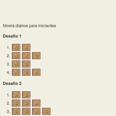
Níveis diários para iniciantes
Desafio 1
1.
N
A
2.
N
A
U
3.
N
U
4.
N
U
A
Desafio 2
1.
A
S
2.
S
U
A
3.
S
U
A
S