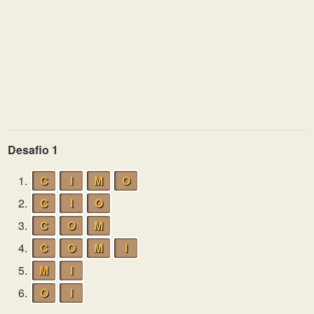
Desafio 1
1.
C
I
M
O
2.
C
I
O
3.
C
O
M
4.
C
O
M
I
5.
M
I
6.
O
I