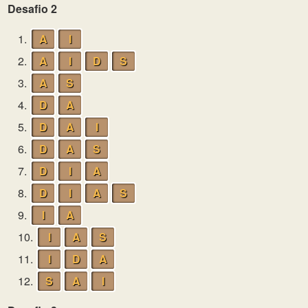
Desafio 2
1.
A
I
2.
A
I
D
S
3.
A
S
4.
D
A
5.
D
A
I
6.
D
A
S
7.
D
I
A
8.
D
I
A
S
9.
I
A
10.
I
A
S
11.
I
D
A
12.
S
A
I