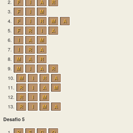
2.
F
I
A
R
3.
F
I
M
4.
F
I
R
M
A
5.
F
R
I
A
6.
I
A
M
7.
I
R
A
8.
M
A
R
9.
M
I
A
R
10.
M
I
R
A
11.
R
I
A
M
12.
R
I
M
13.
R
I
M
A
Desafio 5
1.
P
E
G
O