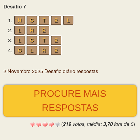
Desafio 7
1.
H
O
T
E
L
2.
L
H
E
3.
L
O
T
E
4.
O
L
H
E
2 Novembro 2025 Desafio diário respostas
PROCURE MAIS
RESPOSTAS
(
219
votos, média:
3,70
fora de 5
)