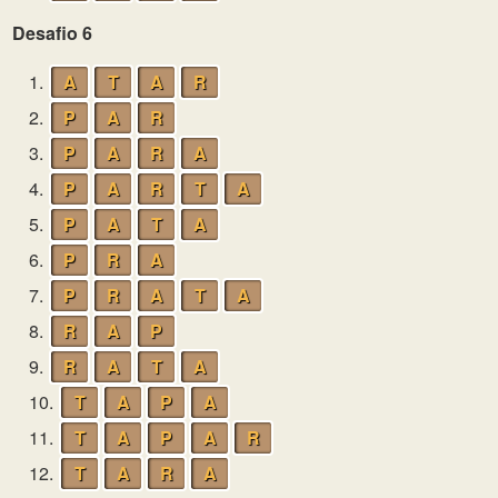
Desafio 6
1.
A
T
A
R
2.
P
A
R
3.
P
A
R
A
4.
P
A
R
T
A
5.
P
A
T
A
6.
P
R
A
7.
P
R
A
T
A
8.
R
A
P
9.
R
A
T
A
10.
T
A
P
A
11.
T
A
P
A
R
12.
T
A
R
A