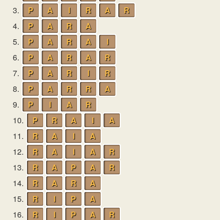
3.
P
A
I
R
A
R
4.
P
A
R
A
5.
P
A
R
A
I
6.
P
A
R
A
R
7.
P
A
R
I
R
8.
P
A
R
R
A
9.
P
I
A
R
10.
P
R
A
I
A
11.
R
A
I
A
12.
R
A
I
A
R
13.
R
A
P
A
R
14.
R
A
R
A
15.
R
I
P
A
16.
R
I
P
A
R