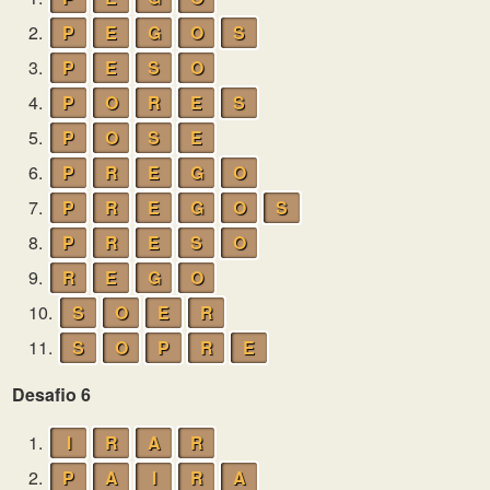
2.
P
E
G
O
S
3.
P
E
S
O
4.
P
O
R
E
S
5.
P
O
S
E
6.
P
R
E
G
O
7.
P
R
E
G
O
S
8.
P
R
E
S
O
9.
R
E
G
O
10.
S
O
E
R
11.
S
O
P
R
E
Desafio 6
1.
I
R
A
R
2.
P
A
I
R
A