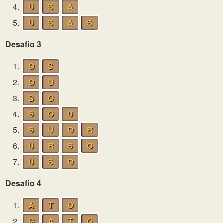
4.
U
S
A
5.
U
S
A
S
Desafio 3
1.
O
S
2.
O
U
3.
S
O
4.
S
O
U
5.
S
U
O
R
6.
U
R
S
O
7.
U
S
O
Desafio 4
1.
A
T
O
2.
G
A
T
O