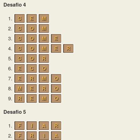
Desafio 4
1.
C
E
M
2.
C
O
M
3.
C
O
M
E
4.
C
O
M
E
R
5.
C
O
R
6.
E
C
O
7.
E
R
M
O
8.
M
E
R
O
9.
R
E
M
O
Desafio 5
1.
F
I
A
R
2.
F
R
I
A