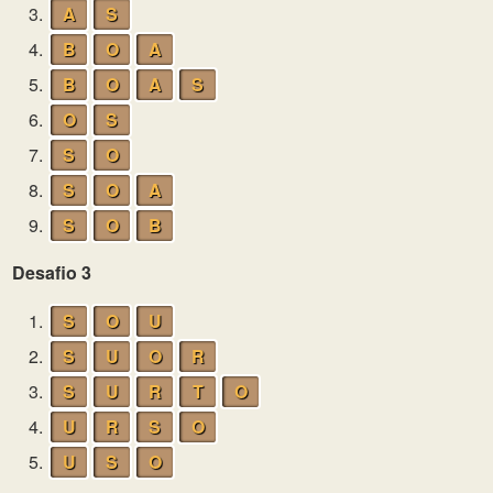
3.
A
S
4.
B
O
A
5.
B
O
A
S
6.
O
S
7.
S
O
8.
S
O
A
9.
S
O
B
Desafio 3
1.
S
O
U
2.
S
U
O
R
3.
S
U
R
T
O
4.
U
R
S
O
5.
U
S
O