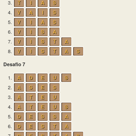
3.
T
I
A
S
4.
V
A
I
S
5.
V
I
A
S
6.
V
I
S
A
7.
V
I
S
T
A
8.
V
I
S
T
A
S
Desafio 7
1.
A
D
E
U
S
2.
A
S
E
S
3.
A
T
E
U
4.
A
T
E
U
S
5.
D
E
S
S
A
6.
D
E
S
T
A
7.
D
E
S
T
A
S