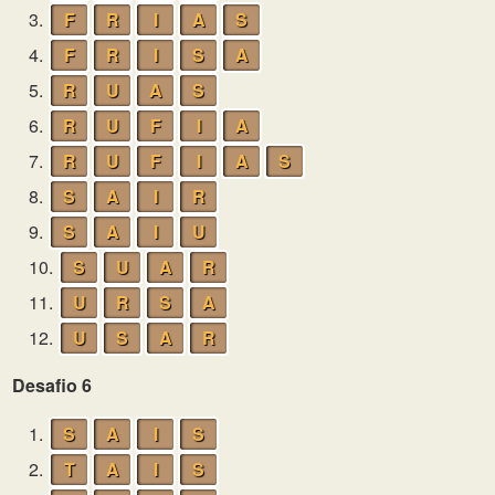
3.
F
R
I
A
S
4.
F
R
I
S
A
5.
R
U
A
S
6.
R
U
F
I
A
7.
R
U
F
I
A
S
8.
S
A
I
R
9.
S
A
I
U
10.
S
U
A
R
11.
U
R
S
A
12.
U
S
A
R
Desafio 6
1.
S
A
I
S
2.
T
A
I
S