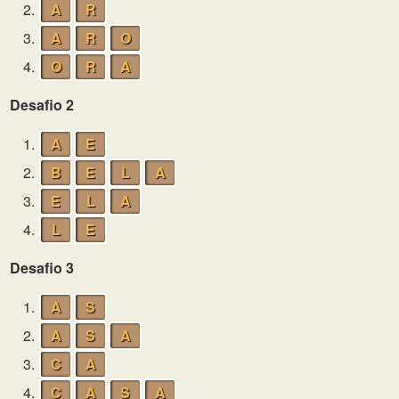
2.
A
R
3.
A
R
O
4.
O
R
A
Desafio 2
1.
A
E
2.
B
E
L
A
3.
E
L
A
4.
L
E
Desafio 3
1.
A
S
2.
A
S
A
3.
C
A
4.
C
A
S
A