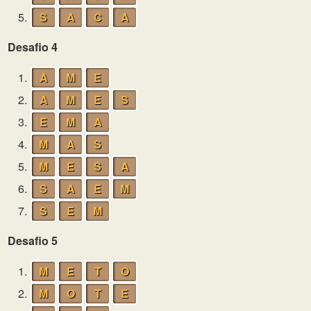
5.
S
A
C
A
Desafio 4
1.
A
M
E
2.
A
M
E
S
3.
E
M
A
4.
M
A
S
5.
M
E
S
A
6.
S
A
E
M
7.
S
E
M
Desafio 5
1.
M
E
T
O
2.
M
O
T
E