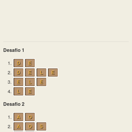
Desafio 1
1.
D
E
2.
D
E
L
E
3.
E
L
E
4.
L
E
Desafio 2
1.
A
O
2.
A
O
S