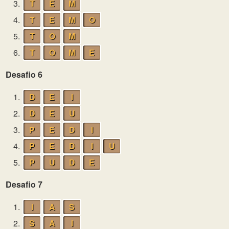
3.
T
E
M
4.
T
E
M
O
5.
T
O
M
6.
T
O
M
E
Desafio 6
1.
D
E
I
2.
D
E
U
3.
P
E
D
I
4.
P
E
D
I
U
5.
P
U
D
E
Desafio 7
1.
I
A
S
2.
S
A
I