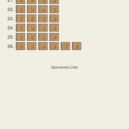
22.
S
U
A
S
23.
T
E
U
S
24.
T
U
A
S
25.
U
S
A
S
26.
U
S
A
S
T
E
Sponsored Links