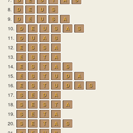
8.
D
E
U
S
9.
D
E
U
S
A
10.
D
E
U
S
A
S
11.
D
U
A
S
12.
E
S
S
A
13.
E
S
T
A
14.
E
S
T
A
S
15.
E
S
T
U
D
A
16.
E
S
T
U
D
A
S
17.
S
E
D
A
18.
S
E
S
T
A
19.
S
E
T
A
20.
S
E
T
A
S
21.
S
E
U
S