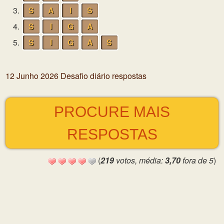
3.
S
A
I
S
4.
S
I
G
A
5.
S
I
G
A
S
12 Junho 2026 Desafio diário respostas
PROCURE MAIS
RESPOSTAS
(
219
votos, média:
3,70
fora de 5
)