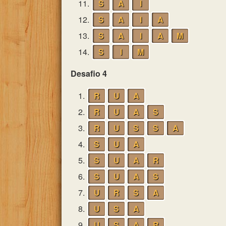
11.
S
A
I
12.
S
A
I
A
13.
S
A
I
A
M
14.
S
I
M
Desafio 4
1.
R
U
A
2.
R
U
A
S
3.
R
U
S
S
A
4.
S
U
A
5.
S
U
A
R
6.
S
U
A
S
7.
U
R
S
A
8.
U
S
A
9.
U
S
A
R