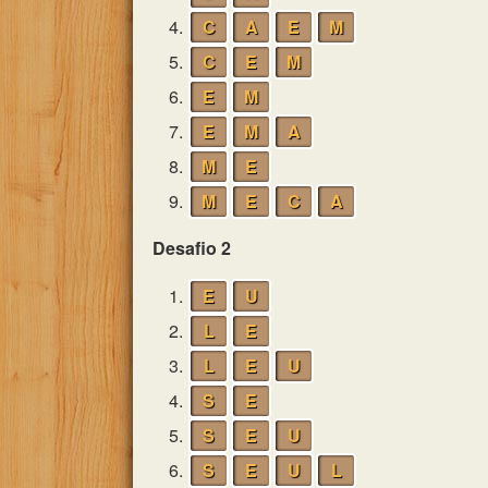
4.
C
A
E
M
5.
C
E
M
6.
E
M
7.
E
M
A
8.
M
E
9.
M
E
C
A
Desafio 2
1.
E
U
2.
L
E
3.
L
E
U
4.
S
E
5.
S
E
U
6.
S
E
U
L