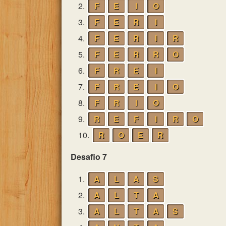
2.
F
E
I
O
3.
F
E
R
I
4.
F
E
R
I
R
5.
F
E
R
R
O
6.
F
R
E
I
7.
F
R
E
I
O
8.
F
R
I
O
9.
R
E
F
I
R
O
10.
R
O
E
R
Desafio 7
1.
A
L
A
S
2.
A
L
T
A
3.
A
L
T
A
S