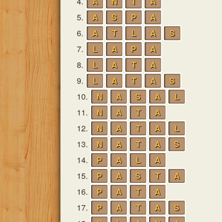
4.
A
N
T
A
5.
A
S
P
A
6.
A
T
L
A
S
7.
L
A
P
A
8.
L
A
T
A
9.
L
A
T
A
S
10.
N
A
S
A
L
11.
N
A
T
A
12.
N
A
T
A
L
13.
N
A
T
A
S
14.
P
A
L
A
15.
P
A
S
T
A
16.
P
A
T
A
17.
P
A
T
A
S