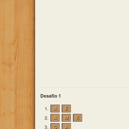
Desafio 1
1.
A
E
2.
A
M
E
3.
C
A