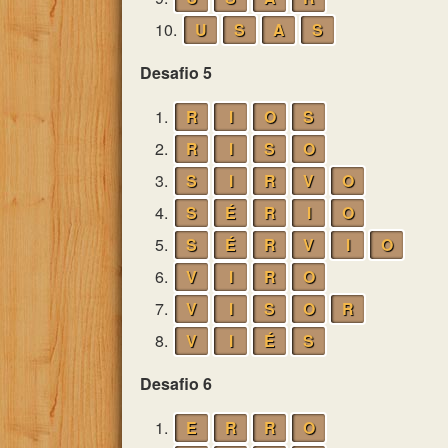
10.
U
S
A
S
Desafio 5
1.
R
I
O
S
2.
R
I
S
O
3.
S
I
R
V
O
4.
S
É
R
I
O
5.
S
É
R
V
I
O
6.
V
I
R
O
7.
V
I
S
O
R
8.
V
I
É
S
Desafio 6
1.
E
R
R
O