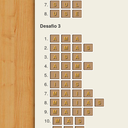
7.
S
U
L
8.
U
S
E
Desafio 3
1.
A
M
A
2.
A
M
A
S
3.
A
S
A
4.
A
S
M
A
5.
I
A
M
6.
I
A
S
7.
M
A
I
A
8.
M
A
I
A
S
9.
M
A
I
S
10.
M
A
S