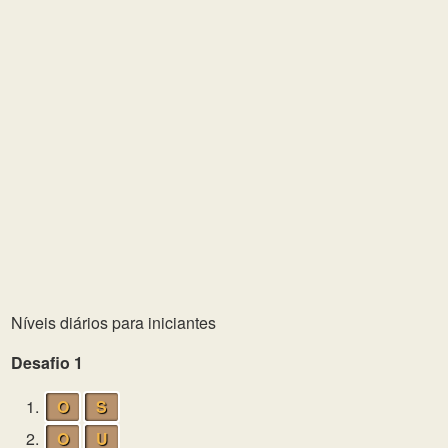
Níveis diários para iniciantes
Desafio 1
1.
O
S
2.
O
U