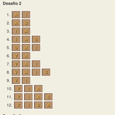
Desafio 2
1.
A
I
2.
A
S
3.
I
A
4.
I
A
S
5.
S
A
I
6.
V
A
7.
V
A
I
8.
V
A
I
S
9.
V
I
10.
V
I
A
11.
V
I
A
S
12.
V
I
S
A