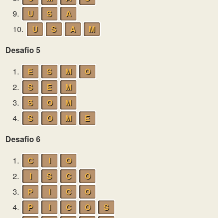
9.
U
S
A
10.
U
S
A
M
Desafio 5
1.
E
S
M
O
2.
S
E
M
3.
S
O
M
4.
S
O
M
E
Desafio 6
1.
C
I
O
2.
I
S
C
O
3.
P
I
C
O
4.
P
I
C
O
S