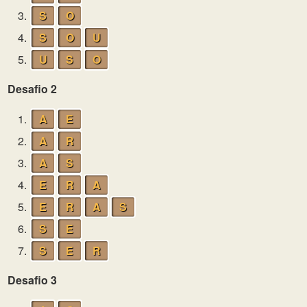
3.
S
O
4.
S
O
U
5.
U
S
O
Desafio 2
1.
A
E
2.
A
R
3.
A
S
4.
E
R
A
5.
E
R
A
S
6.
S
E
7.
S
E
R
Desafio 3