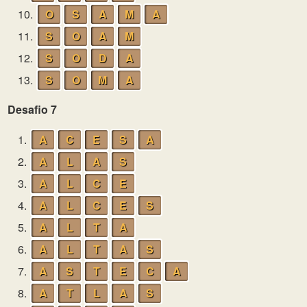
10.
O
S
A
M
A
11.
S
O
A
M
12.
S
O
D
A
13.
S
O
M
A
Desafio 7
1.
A
C
E
S
A
2.
A
L
A
S
3.
A
L
C
E
4.
A
L
C
E
S
5.
A
L
T
A
6.
A
L
T
A
S
7.
A
S
T
E
C
A
8.
A
T
L
A
S