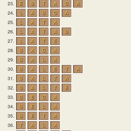
23.
E
S
T
A
C
A
24.
L
A
S
C
A
25.
L
A
T
A
26.
L
A
T
A
S
27.
L
A
T
E
28.
S
A
C
A
29.
S
A
L
A
30.
S
A
L
E
T
A
31.
S
A
L
T
A
32.
S
A
L
T
E
33.
S
E
C
A
34.
S
E
L
A
35.
S
E
T
A
36.
T
A
L
A