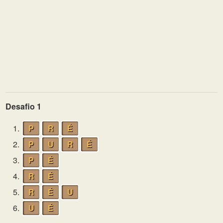
Desafio 1
1.
P
R
É
2.
P
U
R
É
3.
P
É
4.
R
É
5.
R
É
U
6.
U
É