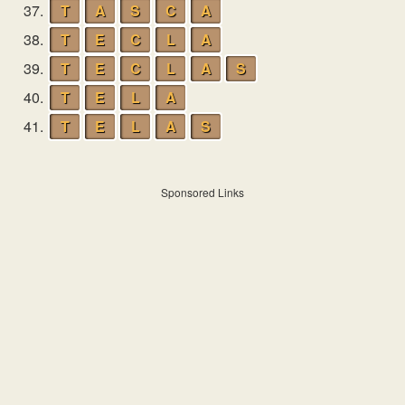
37.
T
A
S
C
A
38.
T
E
C
L
A
39.
T
E
C
L
A
S
40.
T
E
L
A
41.
T
E
L
A
S
Sponsored Links