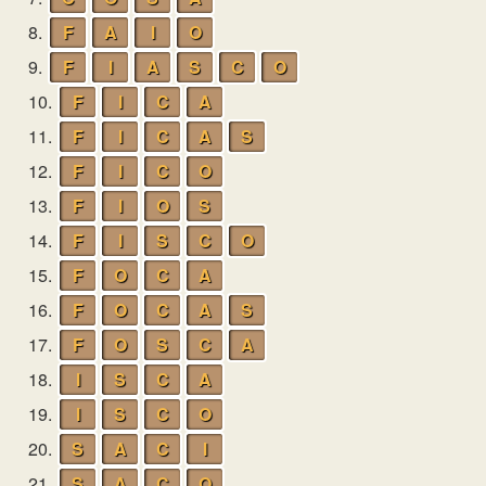
8.
F
A
I
O
9.
F
I
A
S
C
O
10.
F
I
C
A
11.
F
I
C
A
S
12.
F
I
C
O
13.
F
I
O
S
14.
F
I
S
C
O
15.
F
O
C
A
16.
F
O
C
A
S
17.
F
O
S
C
A
18.
I
S
C
A
19.
I
S
C
O
20.
S
A
C
I
21.
S
A
C
O