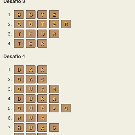
Desafio 3
1.
B
O
T
E
2.
O
B
T
E
R
3.
T
E
O
R
4.
T
E
R
Desafio 4
1.
D
A
R
2.
D
A
S
3.
D
U
A
S
4.
D
U
R
A
5.
D
U
R
A
S
6.
R
U
A
7.
R
U
A
S