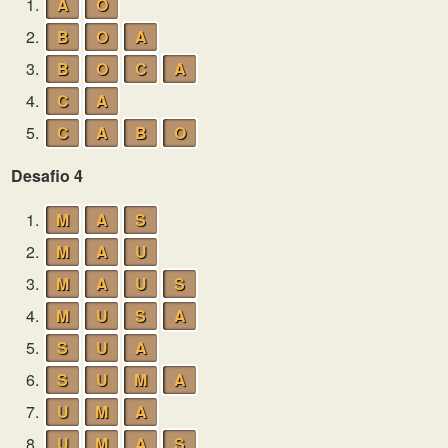
1.
A
O
2.
B
O
A
3.
B
O
C
A
4.
C
A
5.
C
A
B
O
Desafio 4
1.
M
A
S
2.
M
A
U
3.
M
A
U
S
4.
M
U
S
A
5.
S
U
A
6.
S
U
M
A
7.
U
M
A
8.
U
M
A
S