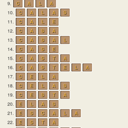
9.
C
A
L
A
10.
C
A
L
A
S
11.
C
A
L
E
12.
C
A
S
A
13.
C
A
S
A
L
14.
C
A
S
E
15.
C
A
S
T
A
16.
C
A
S
T
E
L
A
17.
C
E
L
A
18.
C
E
L
A
S
19.
C
E
S
T
A
20.
E
L
A
S
21.
E
S
C
A
L
A
22.
E
S
T
A