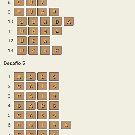
8.
S
U
A
9.
S
U
A
R
10.
S
U
R
D
A
11.
U
R
S
A
12.
U
S
A
13.
U
S
A
R
Desafio 5
1.
A
S
C
O
2.
C
A
I
O
3.
C
A
I
S
4.
C
A
O
S
5.
C
A
S
O
6.
C
O
I
S
A
7.
C
O
S
A