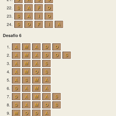
22.
S
A
F
O
23.
S
A
I
O
24.
S
O
F
I
A
Desafio 6
1.
A
M
A
D
O
2.
A
M
A
D
O
S
3.
A
M
A
S
4.
A
M
O
S
5.
A
S
M
A
6.
D
A
M
A
7.
D
A
M
A
S
8.
D
A
M
O
S
9.
M
O
D
A