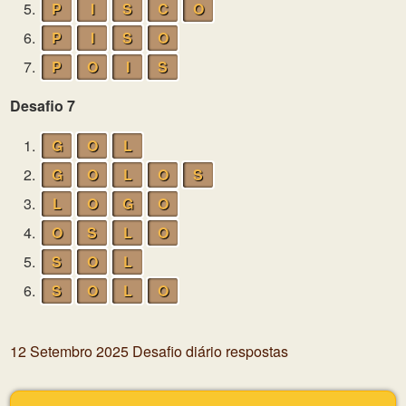
5.
P
I
S
C
O
6.
P
I
S
O
7.
P
O
I
S
Desafio 7
1.
G
O
L
2.
G
O
L
O
S
3.
L
O
G
O
4.
O
S
L
O
5.
S
O
L
6.
S
O
L
O
12 Setembro 2025 Desafio diário respostas