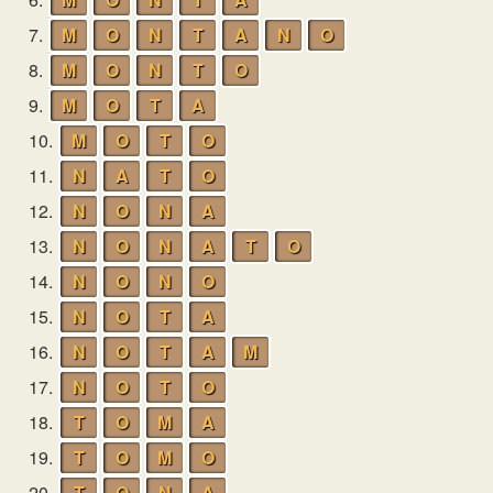
7.
M
O
N
T
A
N
O
8.
M
O
N
T
O
9.
M
O
T
A
10.
M
O
T
O
11.
N
A
T
O
12.
N
O
N
A
13.
N
O
N
A
T
O
14.
N
O
N
O
15.
N
O
T
A
16.
N
O
T
A
M
17.
N
O
T
O
18.
T
O
M
A
19.
T
O
M
O
20.
T
O
N
A