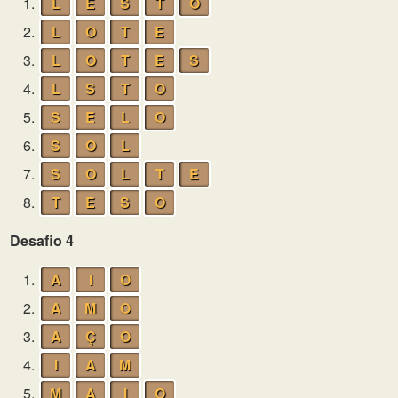
1.
L
E
S
T
O
2.
L
O
T
E
3.
L
O
T
E
S
4.
L
S
T
O
5.
S
E
L
O
6.
S
O
L
7.
S
O
L
T
E
8.
T
E
S
O
Desafio 4
1.
A
I
O
2.
A
M
O
3.
A
Ç
O
4.
I
A
M
5.
M
A
I
O