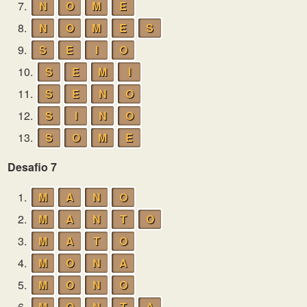
7.
N
O
M
E
8.
N
O
M
E
S
9.
S
E
I
O
10.
S
E
M
I
11.
S
E
N
O
12.
S
I
N
O
13.
S
O
M
E
Desafio 7
1.
M
A
N
O
2.
M
A
N
T
O
3.
M
A
T
O
4.
M
O
N
A
5.
M
O
N
O
6.
M
O
N
T
A