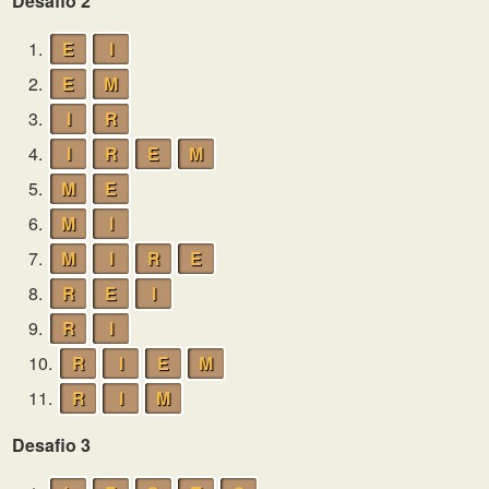
Desafio 2
1.
E
I
2.
E
M
3.
I
R
4.
I
R
E
M
5.
M
E
6.
M
I
7.
M
I
R
E
8.
R
E
I
9.
R
I
10.
R
I
E
M
11.
R
I
M
Desafio 3