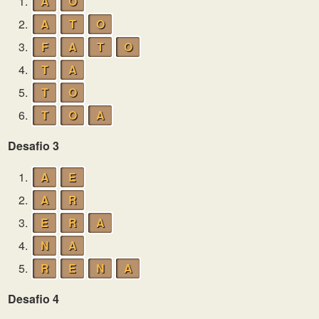
1.
A
O
2.
A
T
O
3.
F
A
T
O
4.
T
A
5.
T
O
6.
T
O
A
Desafio 3
1.
A
E
2.
A
R
3.
E
R
A
4.
N
A
5.
R
E
N
A
Desafio 4