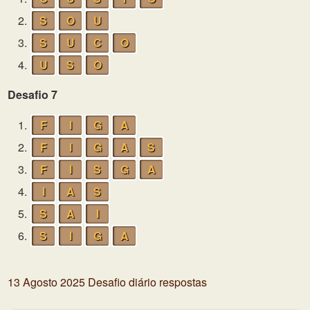
2.
S
O
U
3.
S
U
C
O
4.
U
S
O
Desafio 7
1.
F
I
G
A
2.
F
I
G
A
S
3.
F
I
S
G
A
4.
I
A
S
5.
S
A
I
6.
S
I
G
A
13 Agosto 2025 Desafio diário respostas