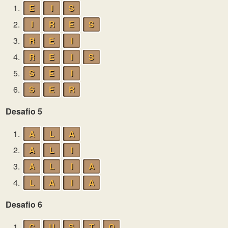
1.
E
I
S
2.
I
R
E
S
3.
R
E
I
4.
R
E
I
S
5.
S
E
I
6.
S
E
R
Desafio 5
1.
A
L
A
2.
A
L
I
3.
A
L
I
A
4.
L
A
I
A
Desafio 6
1.
C
U
S
T
O