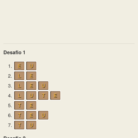
Desafio 1
1.
E
U
2.
L
E
3.
L
E
U
4.
L
U
T
E
5.
T
E
6.
T
E
U
7.
T
U