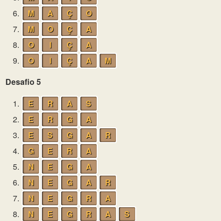
6.
M
A
Ç
O
7.
M
O
Ç
A
8.
O
I
Ç
A
9.
O
I
Ç
A
M
Desafio 5
1.
E
R
A
S
2.
E
R
G
A
3.
E
S
G
A
R
4.
G
E
R
A
5.
N
E
G
A
6.
N
E
G
A
R
7.
N
E
G
R
A
8.
N
E
G
R
A
S