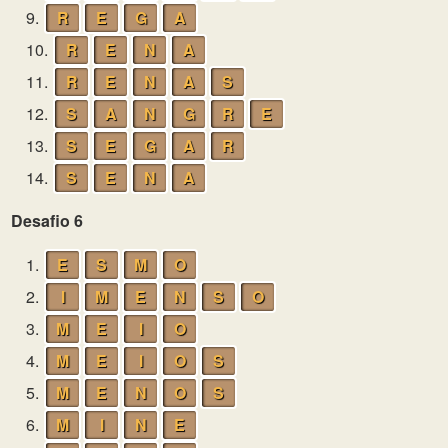
9.
R
E
G
A
10.
R
E
N
A
11.
R
E
N
A
S
12.
S
A
N
G
R
E
13.
S
E
G
A
R
14.
S
E
N
A
Desafio 6
1.
E
S
M
O
2.
I
M
E
N
S
O
3.
M
E
I
O
4.
M
E
I
O
S
5.
M
E
N
O
S
6.
M
I
N
E