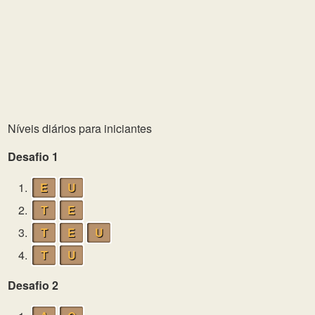
Níveis diários para iniciantes
Desafio 1
1.
E
U
2.
T
E
3.
T
E
U
4.
T
U
Desafio 2