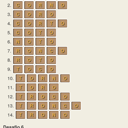
2.
C
O
R
N
O
3.
C
O
R
O
4.
C
O
R
T
O
5.
C
O
T
O
6.
N
O
T
O
7.
R
O
N
C
O
8.
R
O
T
O
9.
T
O
C
O
10.
T
O
R
N
O
11.
T
O
R
O
12.
T
R
O
C
O
13.
T
R
O
N
C
O
14.
T
R
O
N
O
Desafio 6