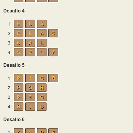
Desafio 4
1.
E
L
A
2.
E
L
A
S
3.
S
A
L
4.
S
E
L
A
Desafio 5
1.
P
I
O
R
2.
P
O
R
3.
P
R
O
4.
R
I
O
Desafio 6
1.
A
N
D
E