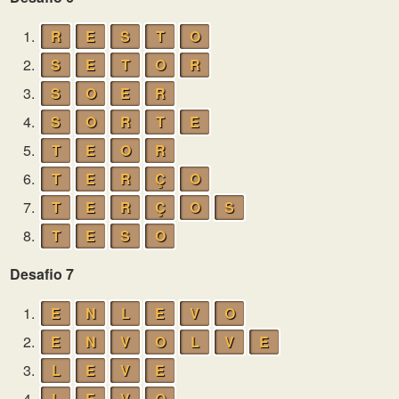
1.
R
E
S
T
O
2.
S
E
T
O
R
3.
S
O
E
R
4.
S
O
R
T
E
5.
T
E
O
R
6.
T
E
R
Ç
O
7.
T
E
R
Ç
O
S
8.
T
E
S
O
Desafio 7
1.
E
N
L
E
V
O
2.
E
N
V
O
L
V
E
3.
L
E
V
E
4.
L
E
V
O