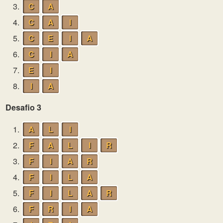
3.
C
A
4.
C
A
I
5.
C
E
I
A
6.
C
I
A
7.
E
I
8.
I
A
Desafio 3
1.
A
L
I
2.
F
A
L
I
R
3.
F
I
A
R
4.
F
I
L
A
5.
F
I
L
A
R
6.
F
R
I
A