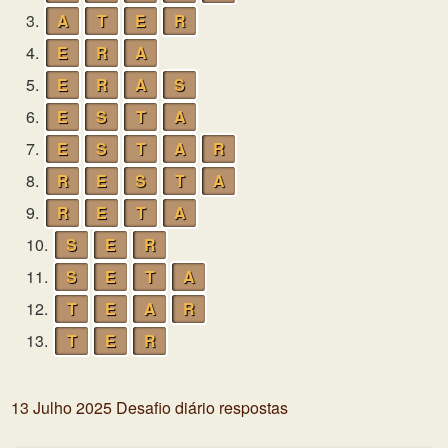
3.
A
T
E
R
4.
E
R
A
5.
E
R
A
S
6.
E
S
T
A
7.
E
S
T
A
R
8.
R
E
S
T
A
9.
R
E
T
A
10.
S
E
R
11.
S
E
T
A
12.
T
E
A
R
13.
T
E
R
13 Julho 2025 Desafio diário respostas