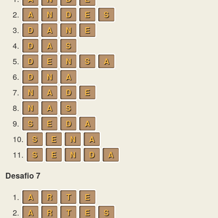
2.
A
N
D
E
S
3.
D
A
N
E
4.
D
A
S
5.
D
E
N
S
A
6.
D
N
A
7.
N
A
D
E
8.
N
A
S
9.
S
E
D
A
10.
S
E
N
A
11.
S
E
N
D
A
Desafio 7
1.
A
R
T
E
2.
A
R
T
E
S