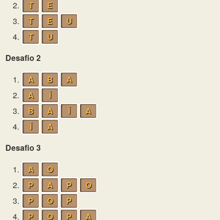
2.
T
E
3.
T
E
U
4.
T
U
Desafio 2
1.
A
B
A
2.
A
Í
3.
B
A
Í
A
4.
Í
A
Desafio 3
1.
A
O
2.
P
A
P
O
3.
P
O
P
4.
P
O
P
A