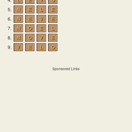
5.
N
E
L
E
6.
N
E
V
E
7.
N
O
E
L
8.
N
O
V
E
9.
V
E
L
O
Sponsored Links