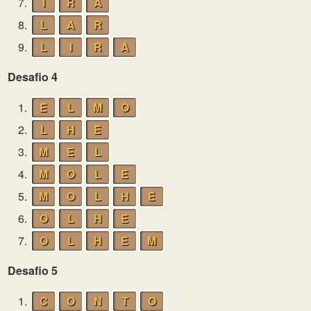
7.
I
R
A
8.
L
A
R
9.
L
I
R
A
Desafio 4
1.
E
L
M
O
2.
L
H
E
3.
M
E
L
4.
M
O
L
E
5.
M
O
L
H
E
6.
O
L
H
E
7.
O
L
H
E
M
Desafio 5
1.
C
O
N
T
O