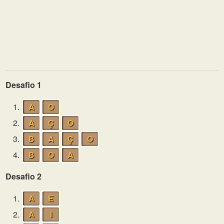
Desafio 1
1.
A
O
2.
A
Ç
O
3.
B
A
Ç
O
4.
B
O
A
Desafio 2
1.
A
E
2.
A
I