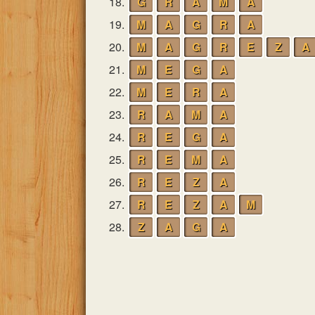
18.
G
R
A
M
A
19.
M
A
G
R
A
20.
M
A
G
R
E
Z
A
21.
M
E
G
A
22.
M
E
R
A
23.
R
A
M
A
24.
R
E
G
A
25.
R
E
M
A
26.
R
E
Z
A
27.
R
E
Z
A
M
28.
Z
A
G
A