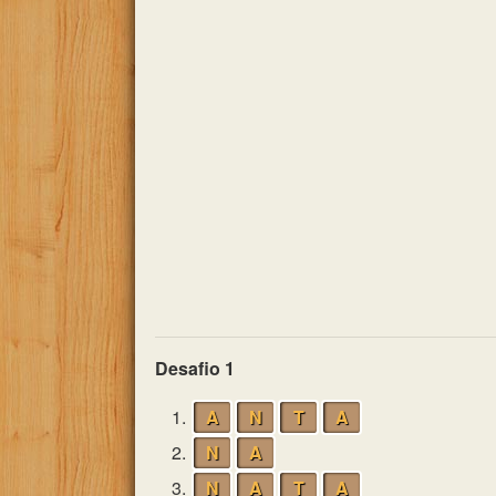
Desafio 1
1.
A
N
T
A
2.
N
A
3.
N
A
T
A