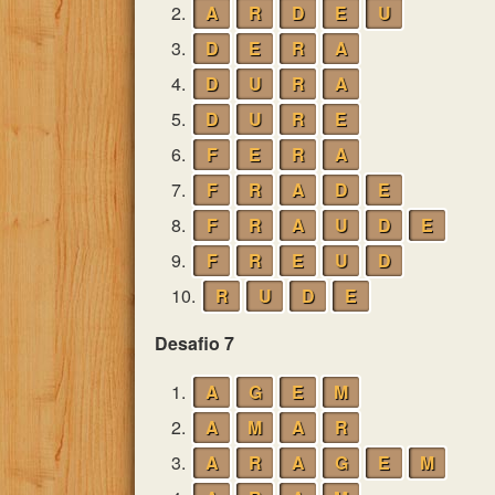
2.
A
R
D
E
U
3.
D
E
R
A
4.
D
U
R
A
5.
D
U
R
E
6.
F
E
R
A
7.
F
R
A
D
E
8.
F
R
A
U
D
E
9.
F
R
E
U
D
10.
R
U
D
E
Desafio 7
1.
A
G
E
M
2.
A
M
A
R
3.
A
R
A
G
E
M