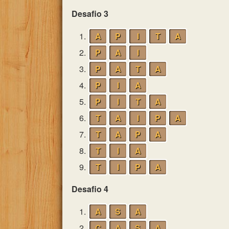
Desafio 3
1.
A
P
I
T
A
2.
P
A
I
3.
P
A
T
A
4.
P
I
A
5.
P
I
T
A
6.
T
A
I
P
A
7.
T
A
P
A
8.
T
I
A
9.
T
I
P
A
Desafio 4
1.
A
S
A
2.
C
A
S
A