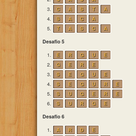
3.
C
A
S
T
A
4.
S
A
C
A
5.
T
A
S
C
A
Desafio 5
1.
E
R
G
U
E
2.
G
E
R
E
3.
S
E
G
U
E
4.
S
E
G
U
R
E
5.
S
U
G
E
R
E
6.
S
U
R
G
E
Desafio 6
1.
A
R
D
E