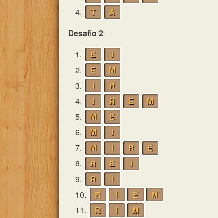
4.
T
A
Desafio 2
1.
E
I
2.
E
M
3.
I
R
4.
I
R
E
M
5.
M
E
6.
M
I
7.
M
I
R
E
8.
R
E
I
9.
R
I
10.
R
I
E
M
11.
R
I
M