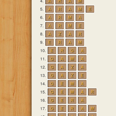
4.
A
R
A
M
5.
A
R
A
M
E
6.
A
R
M
A
7.
A
R
M
E
8.
A
Z
A
R
9.
E
R
A
M
10.
E
R
G
A
11.
G
A
M
A
12.
G
A
Z
A
13.
G
A
Z
E
14.
G
E
M
A
15.
G
E
M
A
R
16.
G
E
R
A
17.
G
E
R
A
M