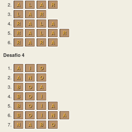
2.
A
L
A
R
3.
L
A
R
4.
R
A
L
A
5.
R
A
L
A
R
6.
R
A
R
A
Desafio 4
1.
A
I
O
2.
A
N
O
3.
B
O
A
4.
B
O
I
5.
B
O
I
A
6.
B
O
I
N
A
7.
N
A
B
O