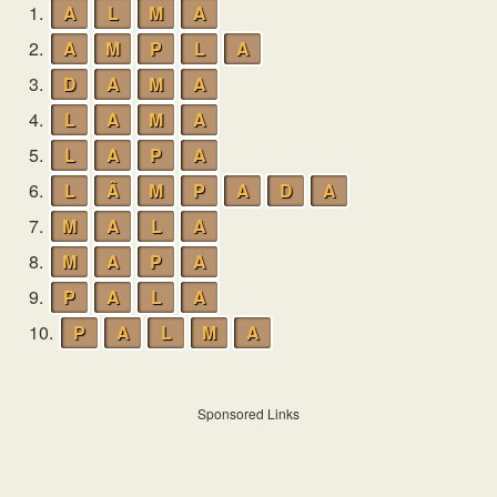
1.
A
L
M
A
2.
A
M
P
L
A
3.
D
A
M
A
4.
L
A
M
A
5.
L
A
P
A
6.
L
Â
M
P
A
D
A
7.
M
A
L
A
8.
M
A
P
A
9.
P
A
L
A
10.
P
A
L
M
A
Sponsored Links