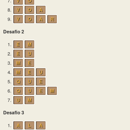
7.
V
O
8.
V
O
A
9.
V
O
A
R
Desafio 2
1.
E
M
2.
E
U
3.
M
E
4.
M
E
U
5.
Q
U
E
6.
Q
U
E
M
7.
U
M
Desafio 3
1.
A
L
A