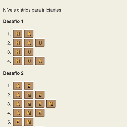
Níveis diários para iniciantes
Desafio 1
1.
N
A
2.
N
A
U
3.
N
U
4.
N
U
A
Desafio 2
1.
A
E
2.
A
G
E
3.
A
G
E
M
4.
A
M
E
5.
E
M