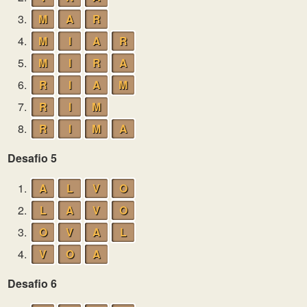
3.
M
A
R
4.
M
I
A
R
5.
M
I
R
A
6.
R
I
A
M
7.
R
I
M
8.
R
I
M
A
Desafio 5
1.
A
L
V
O
2.
L
A
V
O
3.
O
V
A
L
4.
V
O
A
Desafio 6