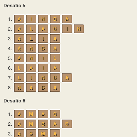
Desafio 5
1.
A
I
N
D
A
2.
A
L
A
D
I
N
3.
A
L
I
A
4.
A
N
D
A
5.
A
N
I
L
6.
L
A
I
A
7.
L
I
N
D
A
8.
N
A
D
A
Desafio 6
1.
A
M
A
S
2.
A
M
B
A
S
3.
A
S
M
A