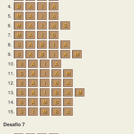
4.
B
A
I
A
5.
M
A
I
A
6.
M
A
I
A
S
7.
M
A
I
S
8.
S
A
B
I
A
9.
S
A
B
I
A
M
10.
S
A
I
A
11.
S
A
I
A
M
12.
S
A
I
B
A
13.
S
A
I
B
A
M
14.
S
A
M
B
A
15.
S
I
M
B
A
Desafio 7