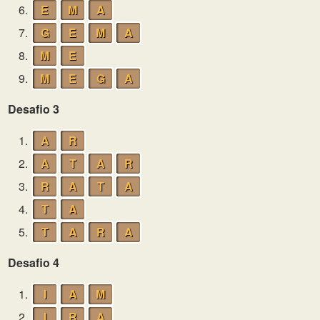
6.
E
M
A
7.
G
E
M
A
8.
M
E
9.
M
E
G
A
Desafio 3
1.
A
R
2.
A
T
A
R
3.
R
A
T
A
4.
T
A
5.
T
A
R
A
Desafio 4
1.
I
A
M
2.
I
R
A