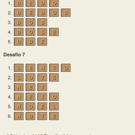
1.
D
E
D
O
2.
D
E
D
O
S
3.
D
O
S
4.
D
O
S
E
5.
O
D
E
Desafio 7
1.
L
E
N
T
O
2.
L
O
T
E
3.
N
E
T
4.
N
E
T
O
5.
N
O
E
L
6.
N
O
T
E