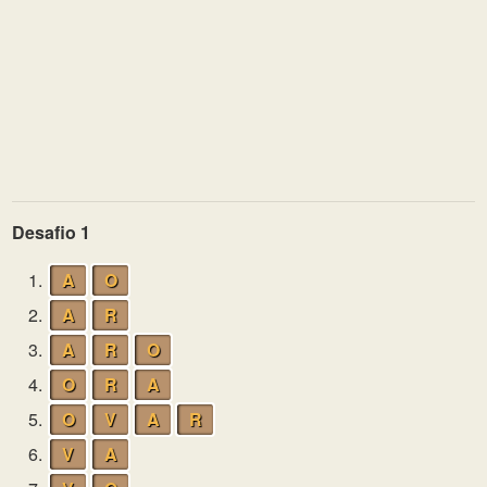
Desafio 1
1.
A
O
2.
A
R
3.
A
R
O
4.
O
R
A
5.
O
V
A
R
6.
V
A