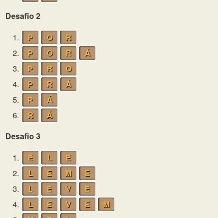
Desafio 2
1.
P
O
R
2.
P
O
R
Á
3.
P
R
O
4.
P
R
Á
5.
P
Á
6.
R
Á
Desafio 3
1.
E
L
E
2.
L
E
M
E
3.
L
E
V
E
4.
L
E
V
E
M