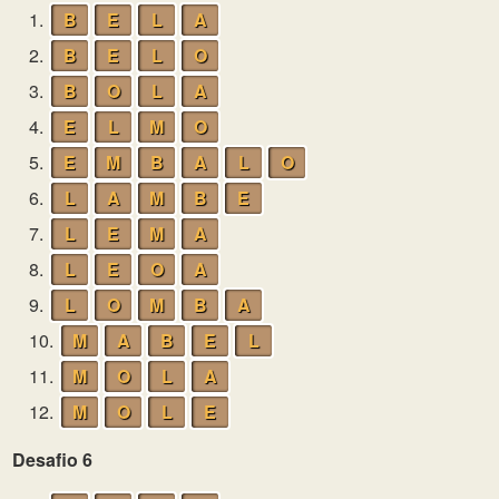
1.
B
E
L
A
2.
B
E
L
O
3.
B
O
L
A
4.
E
L
M
O
5.
E
M
B
A
L
O
6.
L
A
M
B
E
7.
L
E
M
A
8.
L
E
O
A
9.
L
O
M
B
A
10.
M
A
B
E
L
11.
M
O
L
A
12.
M
O
L
E
Desafio 6