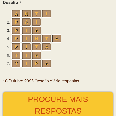
Desafio 7
1.
A
N
T
I
2.
P
A
I
3.
P
I
A
4.
P
I
N
T
A
5.
P
I
T
A
6.
T
I
A
7.
T
I
P
A
18 Outubro 2025 Desafio diário respostas
PROCURE MAIS
RESPOSTAS