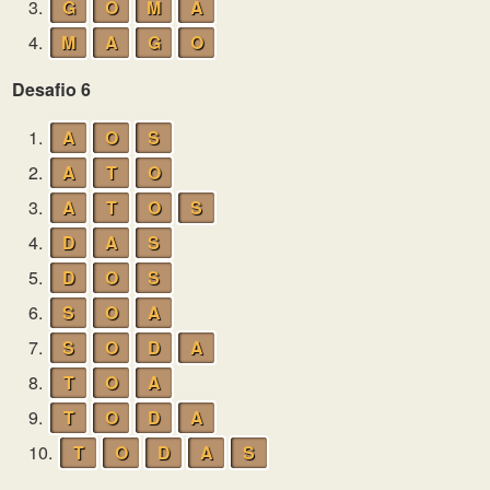
3.
G
O
M
A
4.
M
A
G
O
Desafio 6
1.
A
O
S
2.
A
T
O
3.
A
T
O
S
4.
D
A
S
5.
D
O
S
6.
S
O
A
7.
S
O
D
A
8.
T
O
A
9.
T
O
D
A
10.
T
O
D
A
S