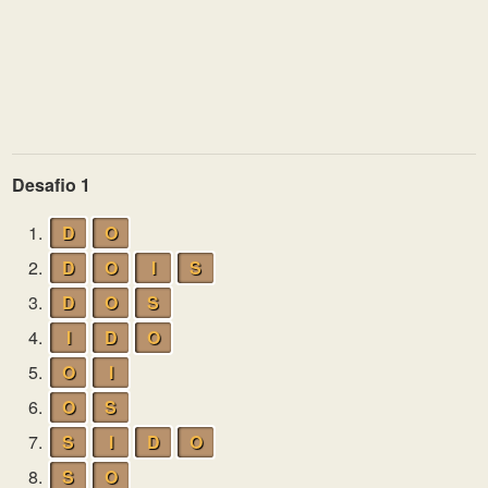
Desafio 1
1.
D
O
2.
D
O
I
S
3.
D
O
S
4.
I
D
O
5.
O
I
6.
O
S
7.
S
I
D
O
8.
S
O