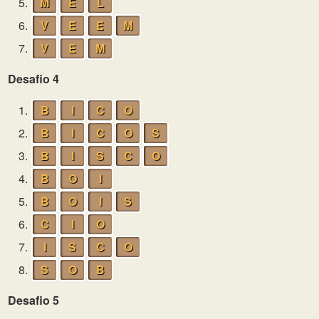
5.
M
E
L
6.
V
E
E
M
7.
V
E
M
Desafio 4
1.
B
I
C
O
2.
B
I
C
O
S
3.
B
I
S
C
O
4.
B
O
I
5.
B
O
I
S
6.
C
I
O
7.
I
S
C
O
8.
S
O
B
Desafio 5