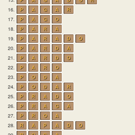
16.
P
A
G
A
R
17.
P
A
G
O
18.
P
A
R
A
19.
P
A
R
A
D
O
20.
P
A
R
D
A
21.
P
A
R
D
O
22.
P
A
R
O
23.
P
O
D
A
24.
P
O
D
A
R
25.
P
R
A
D
O
26.
P
R
A
G
A
27.
P
R
O
A
28.
R
A
P
A
D
O
29.
R
O
D
A