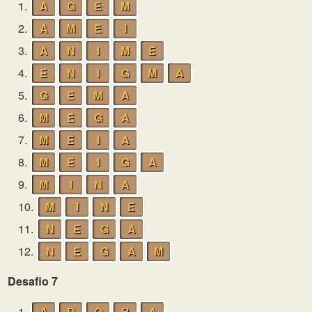
1.
A
G
E
M
2.
A
M
E
I
3.
A
N
I
M
E
4.
E
N
I
G
M
A
5.
G
E
M
A
6.
M
E
G
A
7.
M
E
I
A
8.
M
E
I
G
A
9.
M
I
N
A
10.
M
I
N
E
11.
N
E
G
A
12.
N
E
G
A
M
Desafio 7
1.
A
D
O
R
A