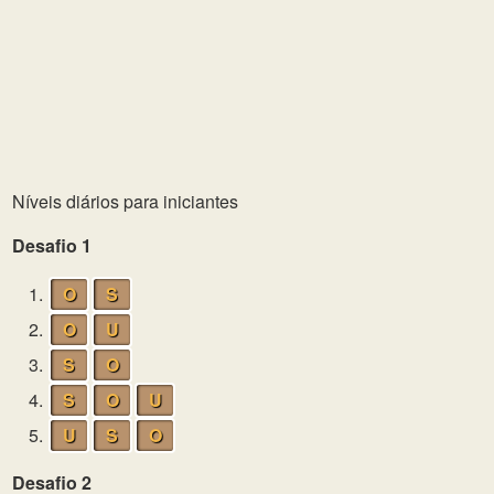
Níveis diários para iniciantes
Desafio 1
1.
O
S
2.
O
U
3.
S
O
4.
S
O
U
5.
U
S
O
Desafio 2