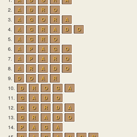
2.
A
D
R
O
3.
A
G
O
R
A
4.
A
G
R
A
D
O
5.
A
G
R
O
6.
A
P
A
G
O
7.
A
P
A
R
O
8.
A
R
A
D
O
9.
D
O
A
R
10.
D
R
O
G
A
11.
G
A
D
O
12.
G
O
R
D
A
13.
G
R
A
D
O
14.
P
A
G
A
15.
P
A
G
A
D
O
R