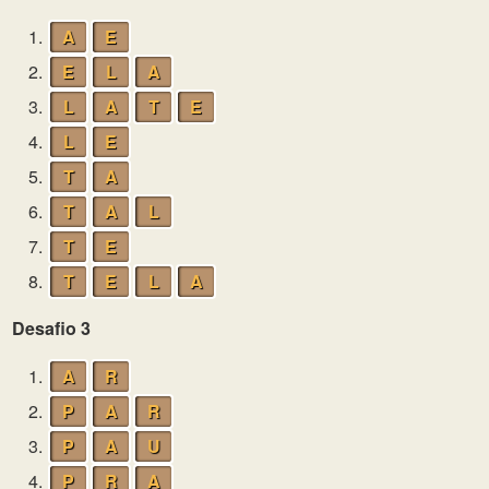
1.
A
E
2.
E
L
A
3.
L
A
T
E
4.
L
E
5.
T
A
6.
T
A
L
7.
T
E
8.
T
E
L
A
Desafio 3
1.
A
R
2.
P
A
R
3.
P
A
U
4.
P
R
A