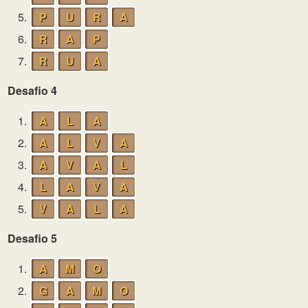
5.
P
U
R
A
6.
R
A
P
7.
R
U
A
Desafio 4
1.
A
L
A
2.
A
L
V
A
3.
A
V
A
L
4.
L
A
V
A
5.
V
A
L
A
Desafio 5
1.
A
M
O
2.
G
A
M
O