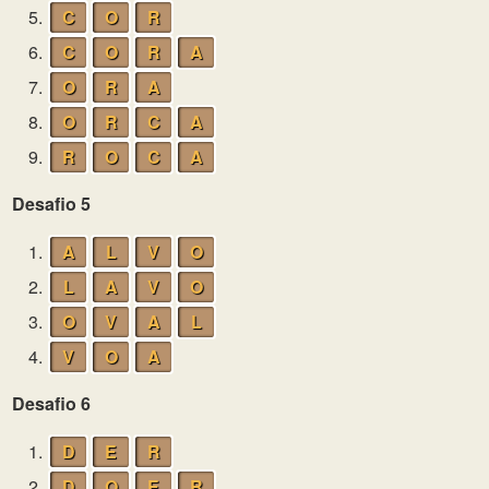
5.
C
O
R
6.
C
O
R
A
7.
O
R
A
8.
O
R
C
A
9.
R
O
C
A
Desafio 5
1.
A
L
V
O
2.
L
A
V
O
3.
O
V
A
L
4.
V
O
A
Desafio 6
1.
D
E
R
2.
D
O
E
R