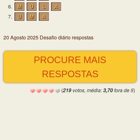
6.
M
U
L
A
7.
U
M
A
20 Agosto 2025 Desafio diário respostas
PROCURE MAIS
RESPOSTAS
(
219
votos, média:
3,70
fora de 5
)