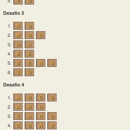
5.
V
O
Desafio 3
1.
N
O
2.
N
O
S
3.
O
S
4.
S
E
5.
S
E
N
O
6.
S
O
Desafio 4
1.
A
R
C
O
2.
A
R
O
3.
C
A
R
O
4.
C
O
A
R