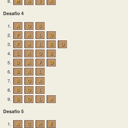
8.
M
A
I
A
Desafio 4
1.
A
O
S
2.
F
A
L
O
3.
F
A
L
S
O
4.
L
A
O
S
5.
S
A
F
O
6.
S
A
L
7.
S
O
A
8.
S
O
L
9.
S
O
L
A
Desafio 5
1.
A
C
H
E