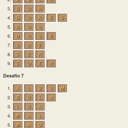
3.
D
O
R
4.
D
O
R
E
S
5.
D
O
S
6.
D
O
S
E
7.
O
D
E
8.
S
E
R
9.
S
O
E
R
Desafio 7
1.
A
L
B
U
M
2.
B
U
L
A
3.
L
U
A
4.
M
A
L
5.
M
A
U