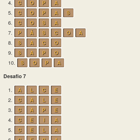
4.
C
O
P
A
5.
C
O
P
A
S
6.
C
O
S
A
7.
P
Á
S
C
O
A
8.
S
A
C
O
9.
S
A
P
O
10.
S
O
P
A
Desafio 7
1.
A
L
C
E
2.
C
A
L
E
3.
C
A
P
E
4.
C
E
I
A
5.
C
E
L
A
6.
C
E
P
A