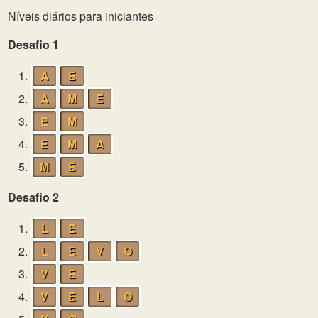
Níveis diários para iniciantes
Desafio 1
1.
A
E
2.
A
M
E
3.
E
M
4.
E
M
A
5.
M
E
Desafio 2
1.
L
E
2.
L
E
V
O
3.
V
E
4.
V
E
L
O