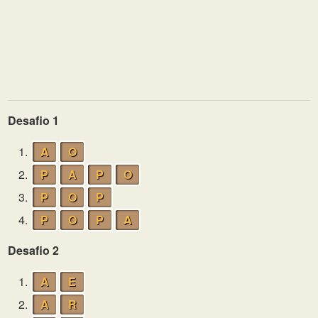
Desafio 1
1.
A
O
2.
P
A
P
O
3.
P
O
P
4.
P
O
P
A
Desafio 2
1.
A
E
2.
A
R