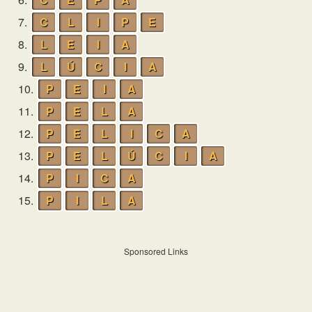
7.
C
L
I
P
E
8.
L
E
I
A
9.
L
Ú
C
I
A
10.
P
E
I
A
11.
P
E
L
A
12.
P
E
L
I
C
A
13.
P
E
L
Ú
C
I
A
14.
P
I
C
A
15.
P
I
L
A
Sponsored Links