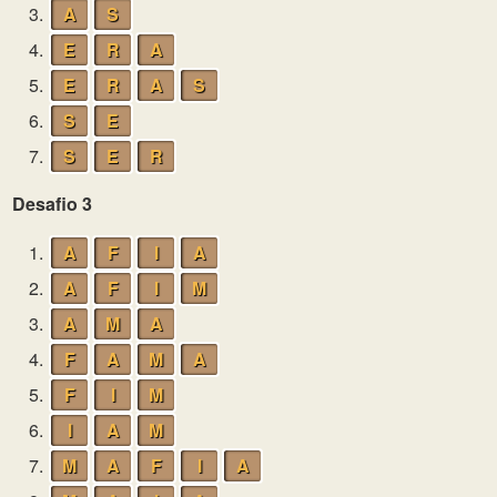
3.
A
S
4.
E
R
A
5.
E
R
A
S
6.
S
E
7.
S
E
R
Desafio 3
1.
A
F
I
A
2.
A
F
I
M
3.
A
M
A
4.
F
A
M
A
5.
F
I
M
6.
I
A
M
7.
M
A
F
I
A