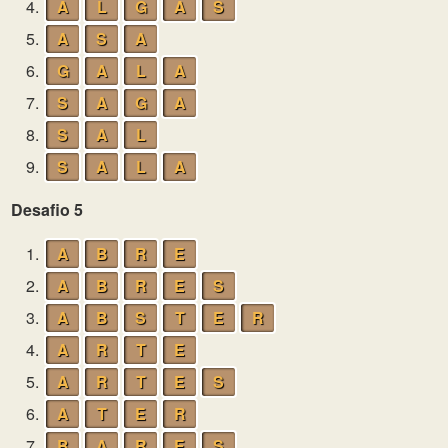
4.
A
L
G
A
S
5.
A
S
A
6.
G
A
L
A
7.
S
A
G
A
8.
S
A
L
9.
S
A
L
A
Desafio 5
1.
A
B
R
E
2.
A
B
R
E
S
3.
A
B
S
T
E
R
4.
A
R
T
E
5.
A
R
T
E
S
6.
A
T
E
R
7.
B
A
R
E
S