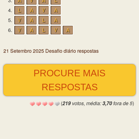
3.
A
V
A
L
4.
L
A
V
A
5.
V
A
L
A
6.
V
A
L
V
A
21 Setembro 2025 Desafio diário respostas
PROCURE MAIS
RESPOSTAS
(
219
votos, média:
3,70
fora de 5
)