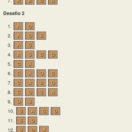
7.
R
E
G
A
Desafio 2
1.
A
O
2.
A
O
S
3.
A
S
4.
A
S
C
O
5.
C
A
6.
C
A
O
S
7.
C
A
S
O
8.
C
O
S
A
9.
O
S
10.
S
A
C
O
11.
S
O
12.
S
O
A