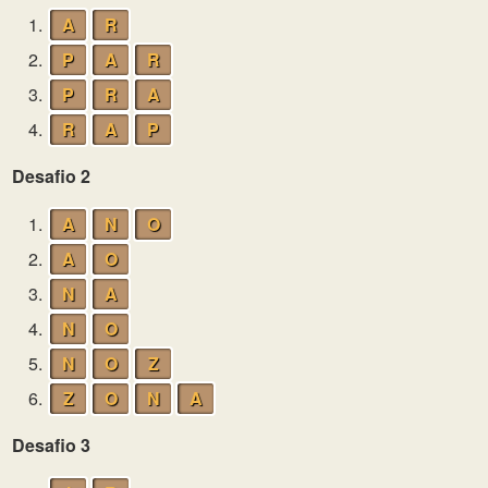
1.
A
R
2.
P
A
R
3.
P
R
A
4.
R
A
P
Desafio 2
1.
A
N
O
2.
A
O
3.
N
A
4.
N
O
5.
N
O
Z
6.
Z
O
N
A
Desafio 3