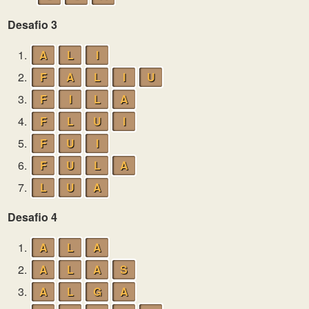
Desafio 3
1.
A
L
I
2.
F
A
L
I
U
3.
F
I
L
A
4.
F
L
U
I
5.
F
U
I
6.
F
U
L
A
7.
L
U
A
Desafio 4
1.
A
L
A
2.
A
L
A
S
3.
A
L
G
A