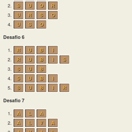
2.
S
U
O
R
3.
U
R
S
O
4.
U
S
O
Desafio 6
1.
R
U
B
I
2.
R
U
B
I
S
3.
S
U
B
4.
S
U
B
I
5.
S
U
B
I
R
Desafio 7
1.
A
L
A
2.
A
L
V
A