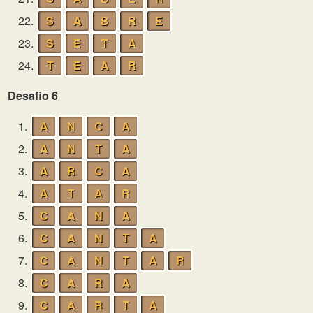
22.
S
A
B
R
E
23.
S
E
T
A
24.
T
E
A
R
Desafio 6
1.
A
N
C
A
2.
A
N
T
A
3.
A
R
C
A
4.
A
T
A
R
5.
C
A
N
A
6.
C
A
N
T
A
7.
C
A
N
T
A
R
8.
C
A
R
A
9.
C
A
R
T
A