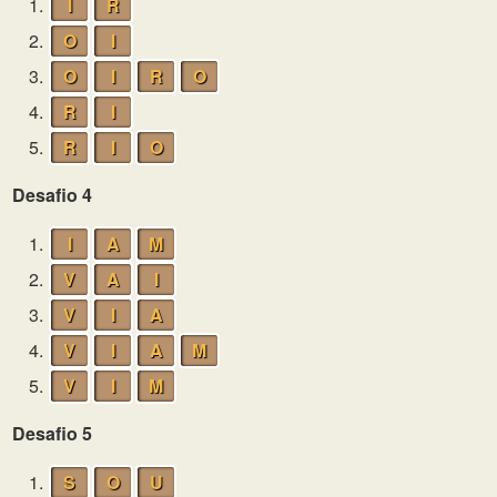
1.
I
R
2.
O
I
3.
O
I
R
O
4.
R
I
5.
R
I
O
Desafio 4
1.
I
A
M
2.
V
A
I
3.
V
I
A
4.
V
I
A
M
5.
V
I
M
Desafio 5
1.
S
O
U