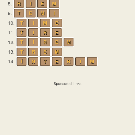
8.
R
I
E
M
9.
T
E
M
I
10.
T
I
M
E
11.
T
I
R
E
12.
T
I
R
E
M
13.
T
R
E
M
14.
Í
N
T
E
R
I
M
Sponsored Links