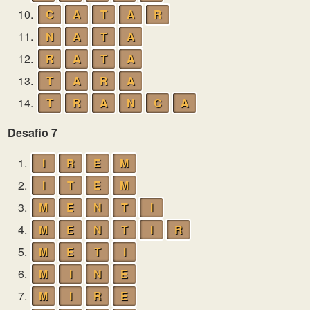
10.
C
A
T
A
R
11.
N
A
T
A
12.
R
A
T
A
13.
T
A
R
A
14.
T
R
A
N
C
A
Desafio 7
1.
I
R
E
M
2.
I
T
E
M
3.
M
E
N
T
I
4.
M
E
N
T
I
R
5.
M
E
T
I
6.
M
I
N
E
7.
M
I
R
E