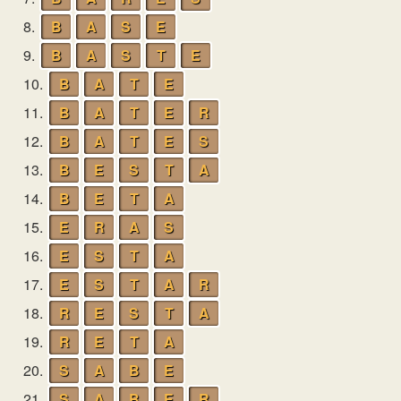
8.
B
A
S
E
9.
B
A
S
T
E
10.
B
A
T
E
11.
B
A
T
E
R
12.
B
A
T
E
S
13.
B
E
S
T
A
14.
B
E
T
A
15.
E
R
A
S
16.
E
S
T
A
17.
E
S
T
A
R
18.
R
E
S
T
A
19.
R
E
T
A
20.
S
A
B
E
21.
S
A
B
E
R