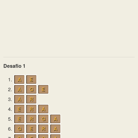
Desafio 1
1.
A
E
2.
A
G
E
3.
A
R
4.
E
R
A
5.
E
R
G
A
6.
G
E
R
A