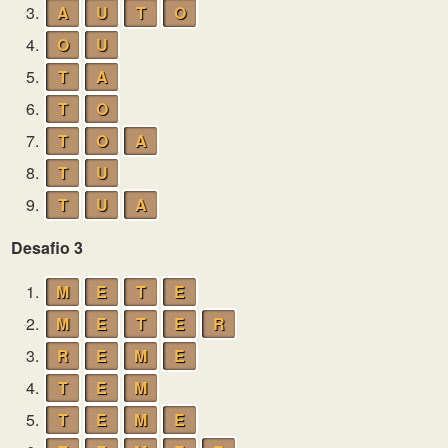
3.
A
U
T
O
4.
O
U
5.
T
A
6.
T
O
7.
T
O
A
8.
T
U
9.
T
U
A
Desafio 3
1.
M
E
T
E
2.
M
E
T
E
R
3.
R
E
M
E
4.
T
E
M
5.
T
E
M
E