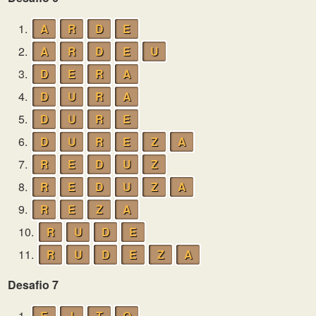
1.
A
R
D
E
2.
A
R
D
E
U
3.
D
E
R
A
4.
D
U
R
A
5.
D
U
R
E
6.
D
U
R
E
Z
A
7.
R
E
D
U
Z
8.
R
E
D
U
Z
A
9.
R
E
Z
A
10.
R
U
D
E
11.
R
U
D
E
Z
A
Desafio 7
1.
E
I
T
O