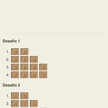
Desafio 1
1.
D
O
2.
D
O
R
3.
O
D
O
R
4.
R
O
D
O
Desafio 2
1.
A
O
2.
A
T
O