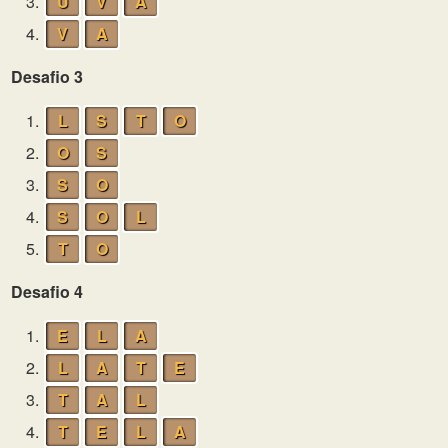
3.
U
V
A
4.
V
A
Desafio 3
1.
L
S
T
O
2.
O
S
3.
S
O
4.
S
O
L
5.
T
O
Desafio 4
1.
E
L
A
2.
L
A
T
E
3.
T
A
L
4.
T
E
L
A