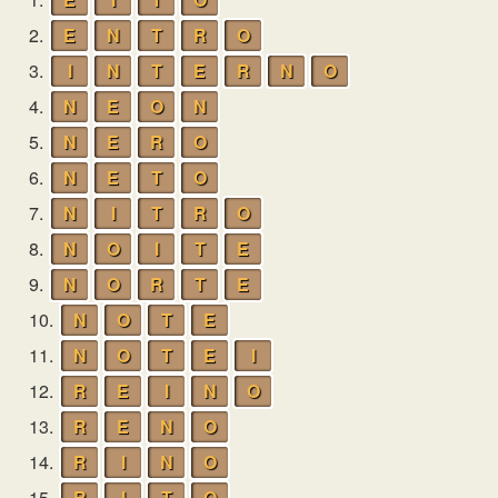
2.
E
N
T
R
O
3.
I
N
T
E
R
N
O
4.
N
E
O
N
5.
N
E
R
O
6.
N
E
T
O
7.
N
I
T
R
O
8.
N
O
I
T
E
9.
N
O
R
T
E
10.
N
O
T
E
11.
N
O
T
E
I
12.
R
E
I
N
O
13.
R
E
N
O
14.
R
I
N
O
15.
R
I
T
O