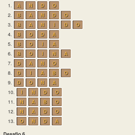
1.
A
N
D
O
2.
B
A
N
D
O
3.
B
A
N
I
D
O
4.
B
O
D
A
5.
B
O
I
A
6.
B
O
I
N
A
7.
D
A
N
O
8.
D
I
A
B
O
9.
D
O
N
A
10.
I
N
D
O
11.
N
A
B
O
12.
N
A
D
O
13.
O
N
D
A
Desafio 6