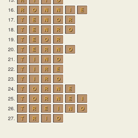
16.
R
O
N
N
I
E
17.
T
E
N
O
R
18.
T
E
N
R
O
19.
T
E
O
R
20.
T
E
R
N
O
21.
T
I
N
O
22.
T
I
R
E
23.
T
I
R
O
24.
T
O
R
N
E
25.
T
O
R
N
E
I
26.
T
R
E
I
N
O
27.
T
R
I
O