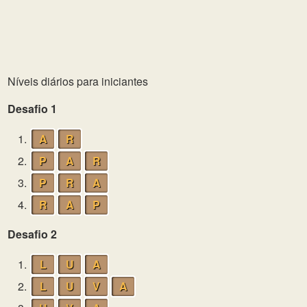
Níveis diários para iniciantes
Desafio 1
1.
A
R
2.
P
A
R
3.
P
R
A
4.
R
A
P
Desafio 2
1.
L
U
A
2.
L
U
V
A