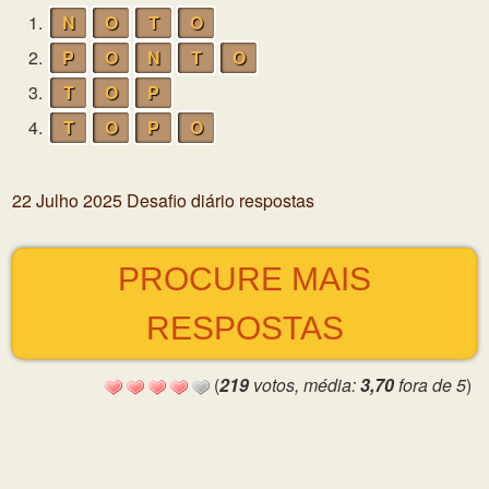
1.
N
O
T
O
2.
P
O
N
T
O
3.
T
O
P
4.
T
O
P
O
22 Julho 2025 Desafio diário respostas
PROCURE MAIS
RESPOSTAS
(
219
votos, média:
3,70
fora de 5
)