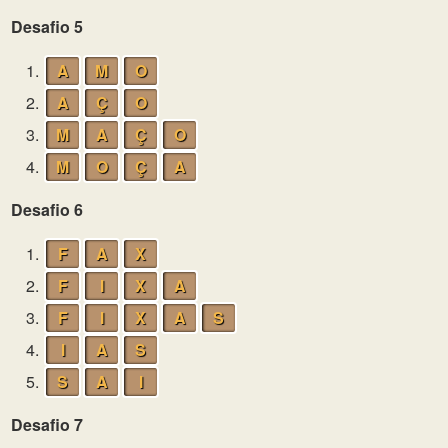
Desafio 5
1.
A
M
O
2.
A
Ç
O
3.
M
A
Ç
O
4.
M
O
Ç
A
Desafio 6
1.
F
A
X
2.
F
I
X
A
3.
F
I
X
A
S
4.
I
A
S
5.
S
A
I
Desafio 7