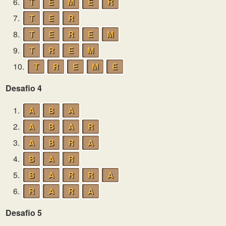
6.
T
E
M
E
R
7.
T
E
R
8.
T
E
R
E
M
9.
T
R
E
M
10.
T
R
E
M
E
Desafio 4
1.
A
B
A
2.
A
B
A
R
3.
A
B
R
A
4.
B
A
R
5.
B
A
R
R
A
6.
R
A
R
A
Desafio 5