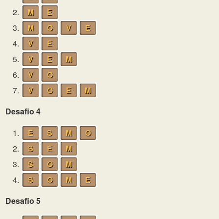
2.
M
E
3.
M
O
V
E
4.
V
E
5.
V
E
M
6.
V
O
7.
V
O
E
M
Desafio 4
1.
E
S
M
O
2.
S
E
M
3.
S
O
M
4.
S
O
M
E
Desafio 5