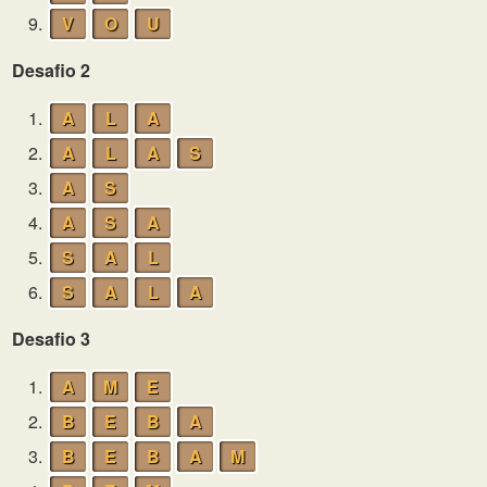
9.
V
O
U
Desafio 2
1.
A
L
A
2.
A
L
A
S
3.
A
S
4.
A
S
A
5.
S
A
L
6.
S
A
L
A
Desafio 3
1.
A
M
E
2.
B
E
B
A
3.
B
E
B
A
M