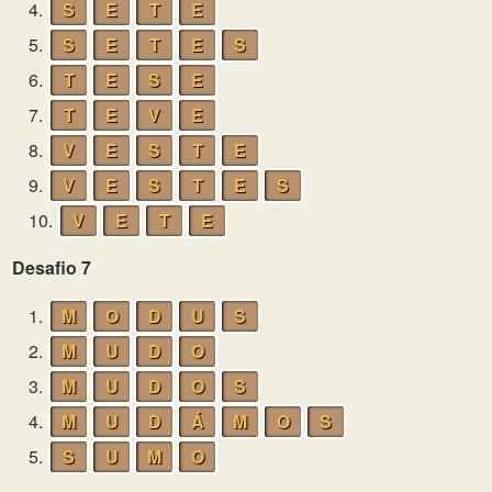
4.
S
E
T
E
5.
S
E
T
E
S
6.
T
E
S
E
7.
T
E
V
E
8.
V
E
S
T
E
9.
V
E
S
T
E
S
10.
V
E
T
E
Desafio 7
1.
M
O
D
U
S
2.
M
U
D
O
3.
M
U
D
O
S
4.
M
U
D
Á
M
O
S
5.
S
U
M
O