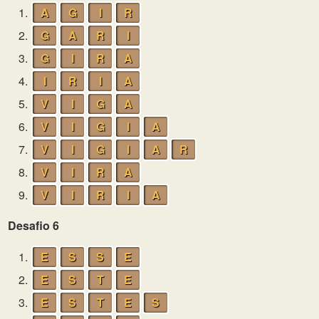
1.
A
G
I
R
2.
G
A
R
I
3.
G
I
R
A
4.
I
R
I
A
5.
V
I
G
A
6.
V
I
G
I
A
7.
V
I
G
I
A
R
8.
V
I
R
A
9.
V
I
R
I
A
Desafio 6
1.
E
S
S
E
2.
E
S
T
E
3.
E
S
T
E
S