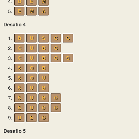
4.
B
E
M
5.
E
M
A
Desafio 4
1.
B
U
S
C
O
2.
C
U
B
O
3.
C
U
B
O
S
4.
S
O
B
5.
S
O
U
6.
S
U
B
7.
S
U
B
O
8.
S
U
C
O
9.
U
S
O
Desafio 5