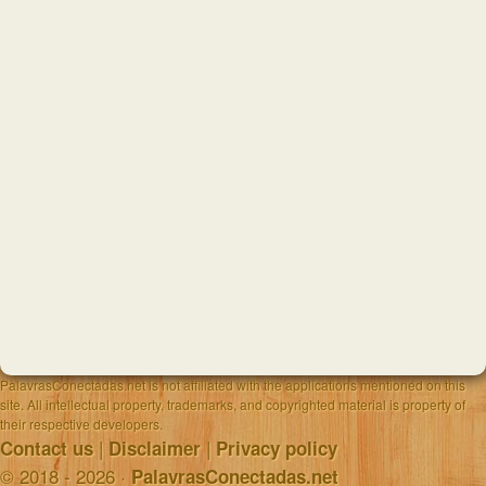
PalavrasConectadas.net is not affiliated with the applications mentioned on this
site. All intellectual property, trademarks, and copyrighted material is property of
their respective developers.
|
|
Contact us
Disclaimer
Privacy policy
© 2018 - 2026 ·
PalavrasConectadas.net