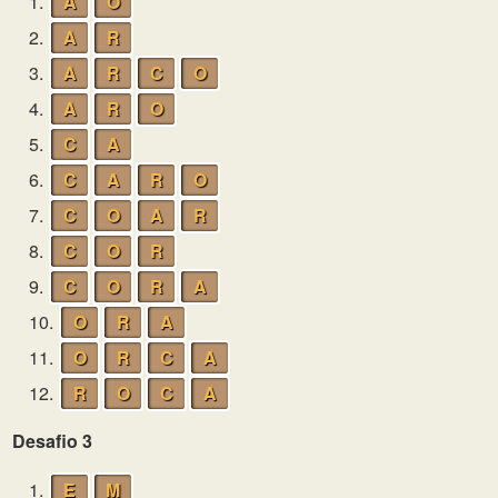
1.
A
O
2.
A
R
3.
A
R
C
O
4.
A
R
O
5.
C
A
6.
C
A
R
O
7.
C
O
A
R
8.
C
O
R
9.
C
O
R
A
10.
O
R
A
11.
O
R
C
A
12.
R
O
C
A
Desafio 3
1.
E
M