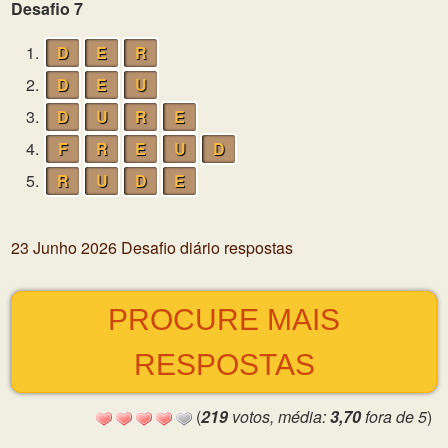
Desafio 7
1.
D
E
R
2.
D
E
U
3.
D
U
R
E
4.
F
R
E
U
D
5.
R
U
D
E
23 Junho 2026 Desafio diário respostas
PROCURE MAIS
RESPOSTAS
(
219
votos, média:
3,70
fora de 5
)