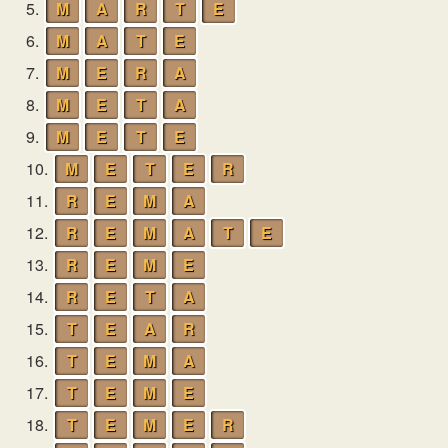
5.
M
A
R
T
E
6.
M
A
T
E
7.
M
E
R
A
8.
M
E
T
A
9.
M
E
T
E
10.
M
E
T
E
R
11.
R
E
M
A
12.
R
E
M
A
T
E
13.
R
E
M
E
14.
R
E
T
A
15.
T
E
A
R
16.
T
E
M
A
17.
T
E
M
E
18.
T
E
M
E
R