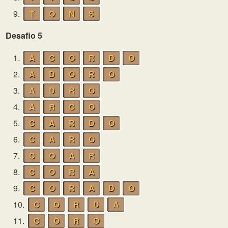
9.
T
O
N
S
Desafio 5
1.
A
C
O
R
D
O
2.
A
D
O
R
O
3.
A
D
R
O
4.
A
R
C
O
5.
C
A
R
D
O
6.
C
A
R
O
7.
C
O
A
R
8.
C
O
R
A
9.
C
O
R
A
D
O
10.
C
O
R
D
A
11.
C
O
R
O