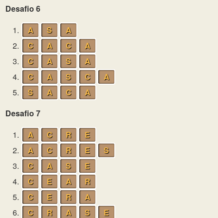
Desafio 6
1.
A
S
A
2.
C
A
C
A
3.
C
A
S
A
4.
C
A
S
C
A
5.
S
A
C
A
Desafio 7
1.
A
C
R
E
2.
A
C
R
E
S
3.
C
A
S
E
4.
C
E
A
R
5.
C
E
R
A
6.
C
R
A
S
E