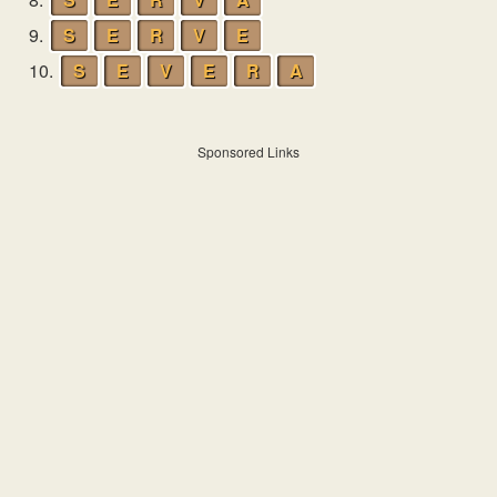
9.
S
E
R
V
E
10.
S
E
V
E
R
A
Sponsored Links