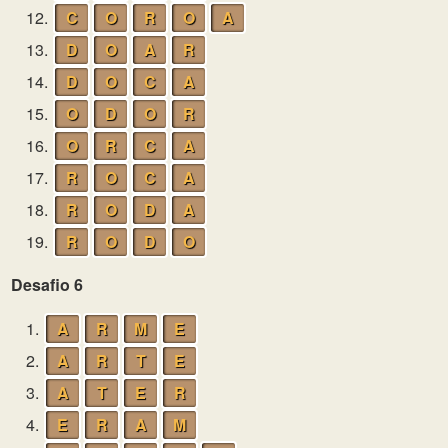
12.
C
O
R
O
A
13.
D
O
A
R
14.
D
O
C
A
15.
O
D
O
R
16.
O
R
C
A
17.
R
O
C
A
18.
R
O
D
A
19.
R
O
D
O
Desafio 6
1.
A
R
M
E
2.
A
R
T
E
3.
A
T
E
R
4.
E
R
A
M