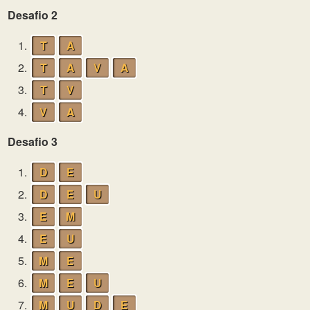
Desafio 2
1.
T
A
2.
T
A
V
A
3.
T
V
4.
V
A
Desafio 3
1.
D
E
2.
D
E
U
3.
E
M
4.
E
U
5.
M
E
6.
M
E
U
7.
M
U
D
E