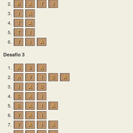
2.
B
A
T
I
3.
I
A
4.
T
A
5.
T
I
6.
T
I
A
Desafio 3
1.
A
S
A
2.
A
V
I
S
A
3.
I
A
S
4.
S
A
I
5.
S
A
I
A
6.
V
A
I
7.
V
A
I
A