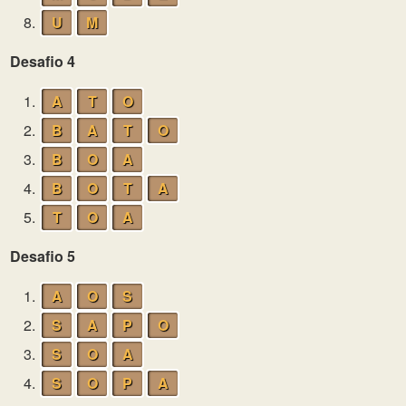
8.
U
M
Desafio 4
1.
A
T
O
2.
B
A
T
O
3.
B
O
A
4.
B
O
T
A
5.
T
O
A
Desafio 5
1.
A
O
S
2.
S
A
P
O
3.
S
O
A
4.
S
O
P
A