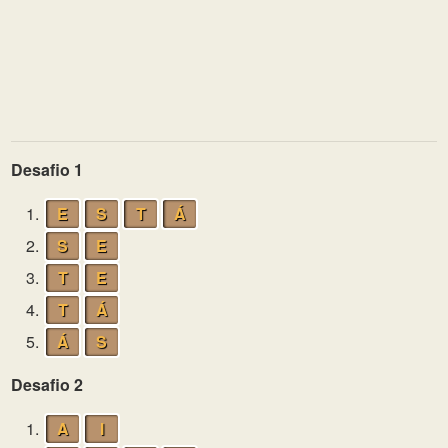
Desafio 1
1.
E
S
T
Á
2.
S
E
3.
T
E
4.
T
Á
5.
Á
S
Desafio 2
1.
A
I