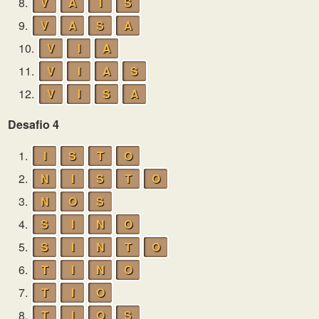
8.
V
A
I
S
9.
V
A
S
A
10.
V
I
A
11.
V
I
A
S
12.
V
I
S
A
Desafio 4
1.
I
S
T
O
2.
N
I
S
T
O
3.
N
O
S
4.
S
I
N
O
5.
S
I
N
T
O
6.
T
I
N
O
7.
T
I
O
8.
T
I
O
S