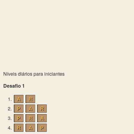
Níveis diários para iniciantes
Desafio 1
1.
A
R
2.
P
A
R
3.
P
R
A
4.
R
A
P