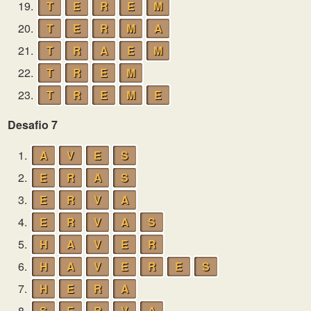
19.
T
E
R
E
M
20.
T
E
R
M
A
21.
T
R
A
E
M
22.
T
R
E
M
23.
T
R
E
M
E
Desafio 7
1.
A
V
E
S
2.
E
R
A
S
3.
E
R
V
A
4.
E
R
V
A
S
5.
H
A
V
E
R
6.
H
A
V
E
R
E
S
7.
H
E
R
A
8.
S
E
R
V
A