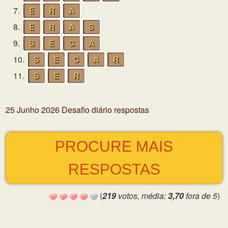
7.
E
R
A
8.
E
R
A
S
9.
S
E
C
A
10.
S
E
C
A
R
11.
S
E
R
25 Junho 2026 Desafio diário respostas
PROCURE MAIS
RESPOSTAS
(
219
votos, média:
3,70
fora de 5
)