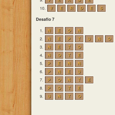
10.
V
E
R
D
E
S
Desafio 7
1.
N
E
O
N
2.
N
E
P
T
U
N
O
3.
N
E
T
O
4.
N
O
T
E
5.
P
E
N
N
6.
P
N
E
U
7.
P
O
N
T
E
8.
P
O
T
E
9.
U
N
T
O