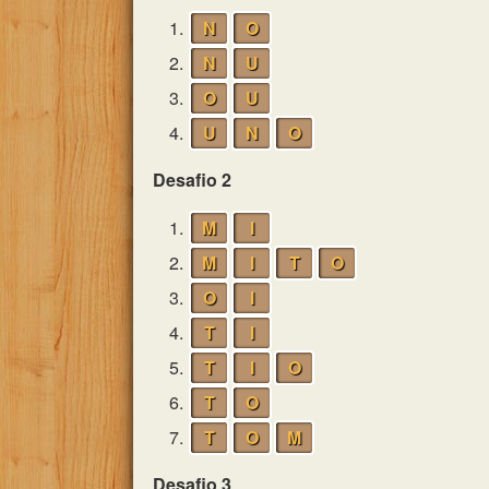
1.
N
O
2.
N
U
3.
O
U
4.
U
N
O
Desafio 2
1.
M
I
2.
M
I
T
O
3.
O
I
4.
T
I
5.
T
I
O
6.
T
O
7.
T
O
M
Desafio 3