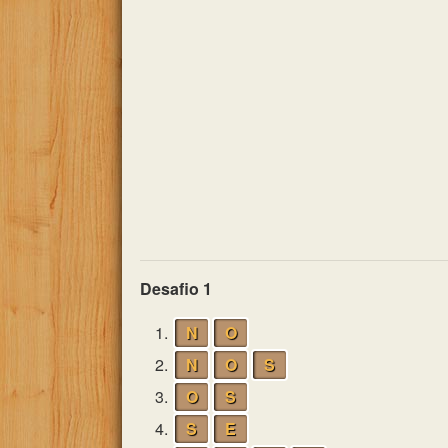
Desafio 1
1.
N
O
2.
N
O
S
3.
O
S
4.
S
E