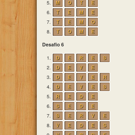
5.
M
O
T
E
6.
T
E
M
E
7.
T
E
M
O
8.
T
O
M
E
Desafio 6
1.
D
E
R
E
S
2.
D
E
V
E
3.
D
E
V
E
R
4.
D
E
V
E
S
5.
R
E
D
E
6.
S
E
D
E
7.
S
E
R
V
E
8.
V
E
D
E
S
9.
V
E
R
D
E