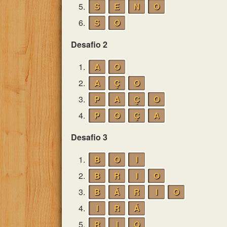
5.
S
E
N
O
6.
S
O
Desafio 2
1.
A
O
2.
A
Ç
O
3.
P
A
Ç
O
4.
P
O
Ç
A
Desafio 3
1.
B
O
I
2.
B
R
I
O
3.
B
Á
R
I
O
4.
I
R
Á
5.
R
I
O