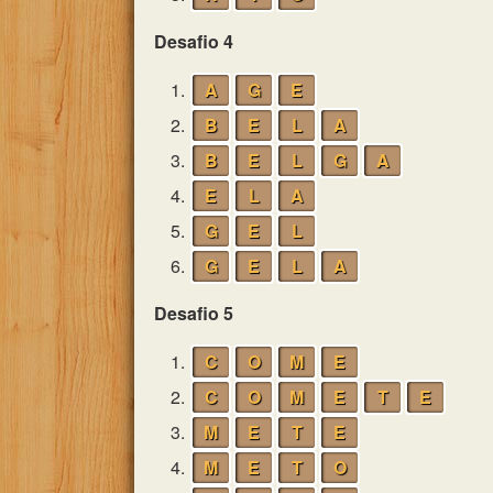
Desafio 4
1.
A
G
E
2.
B
E
L
A
3.
B
E
L
G
A
4.
E
L
A
5.
G
E
L
6.
G
E
L
A
Desafio 5
1.
C
O
M
E
2.
C
O
M
E
T
E
3.
M
E
T
E
4.
M
E
T
O