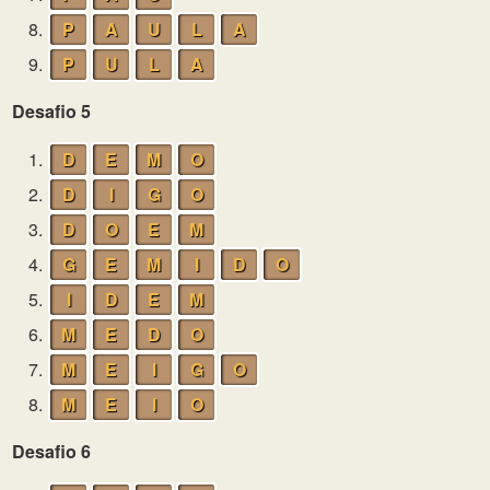
8.
P
A
U
L
A
9.
P
U
L
A
Desafio 5
1.
D
E
M
O
2.
D
I
G
O
3.
D
O
E
M
4.
G
E
M
I
D
O
5.
I
D
E
M
6.
M
E
D
O
7.
M
E
I
G
O
8.
M
E
I
O
Desafio 6