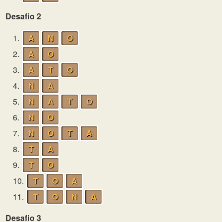
Desafio 2
1.
A
N
O
2.
A
O
3.
A
T
O
4.
N
A
5.
N
A
T
O
6.
N
O
7.
N
O
T
A
8.
T
A
9.
T
O
10.
T
O
A
11.
T
O
N
A
Desafio 3