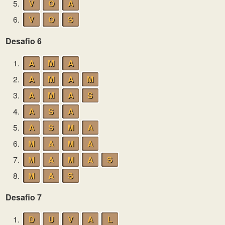
5.
V
O
A
6.
V
O
S
Desafio 6
1.
A
M
A
2.
A
M
A
M
3.
A
M
A
S
4.
A
S
A
5.
A
S
M
A
6.
M
A
M
A
7.
M
A
M
A
S
8.
M
A
S
Desafio 7
1.
D
U
V
A
L