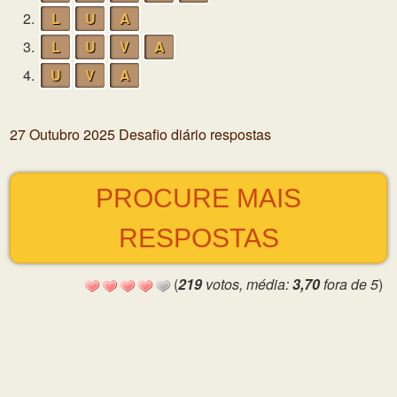
2.
L
U
A
3.
L
U
V
A
4.
U
V
A
27 Outubro 2025 Desafio diário respostas
PROCURE MAIS
RESPOSTAS
(
219
votos, média:
3,70
fora de 5
)