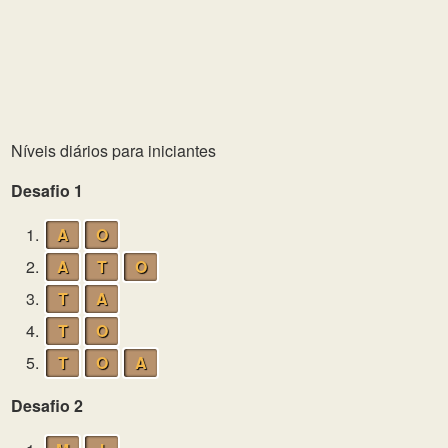
Níveis diários para iniciantes
Desafio 1
1.
A
O
2.
A
T
O
3.
T
A
4.
T
O
5.
T
O
A
Desafio 2