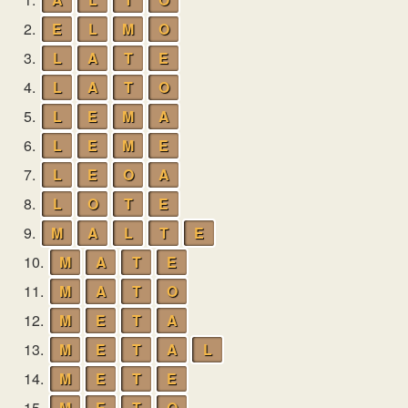
2.
E
L
M
O
3.
L
A
T
E
4.
L
A
T
O
5.
L
E
M
A
6.
L
E
M
E
7.
L
E
O
A
8.
L
O
T
E
9.
M
A
L
T
E
10.
M
A
T
E
11.
M
A
T
O
12.
M
E
T
A
13.
M
E
T
A
L
14.
M
E
T
E
15.
M
E
T
O