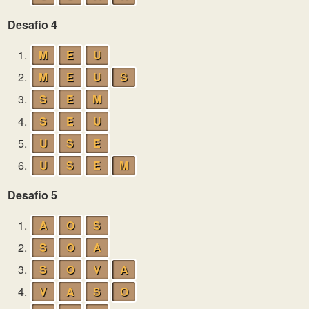
Desafio 4
1.
M
E
U
2.
M
E
U
S
3.
S
E
M
4.
S
E
U
5.
U
S
E
6.
U
S
E
M
Desafio 5
1.
A
O
S
2.
S
O
A
3.
S
O
V
A
4.
V
A
S
O