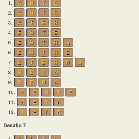
1.
A
N
T
E
2.
A
R
T
E
3.
A
T
E
R
4.
E
N
T
E
5.
E
N
T
R
A
6.
E
N
T
R
E
7.
E
T
E
R
N
A
8.
N
E
T
A
9.
R
E
N
A
10.
R
E
N
T
E
11.
R
E
T
A
12.
T
E
A
R
Desafio 7
1.
A
L
T
O