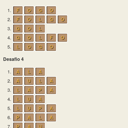
1.
F
O
G
O
2.
F
O
L
G
O
3.
G
O
L
4.
G
O
L
F
O
5.
L
O
G
O
Desafio 4
1.
A
L
A
2.
A
U
L
A
3.
L
A
P
A
4.
L
U
A
5.
L
U
P
A
6.
P
A
L
A
7.
P
A
U