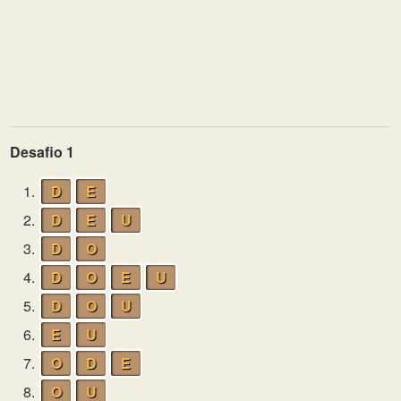
Desafio 1
1.
D
E
2.
D
E
U
3.
D
O
4.
D
O
E
U
5.
D
O
U
6.
E
U
7.
O
D
E
8.
O
U