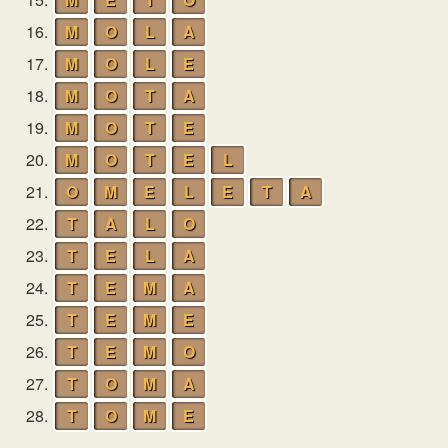
16.
M
O
L
A
17.
M
O
L
E
18.
M
O
T
A
19.
M
O
T
E
20.
M
O
T
E
L
21.
O
M
E
L
E
T
A
22.
T
A
L
O
23.
T
E
L
A
24.
T
E
M
A
25.
T
E
M
E
26.
T
E
M
O
27.
T
O
M
A
28.
T
O
M
E