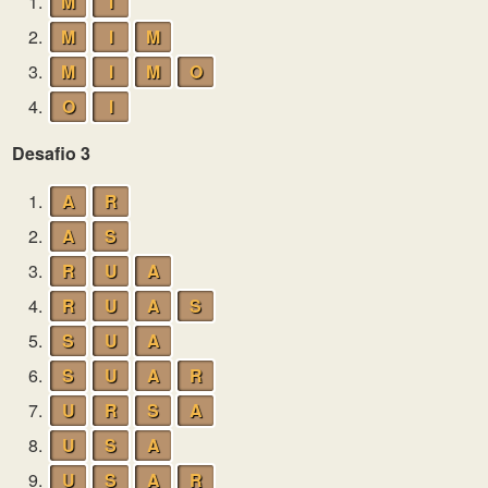
1.
M
I
2.
M
I
M
3.
M
I
M
O
4.
O
I
Desafio 3
1.
A
R
2.
A
S
3.
R
U
A
4.
R
U
A
S
5.
S
U
A
6.
S
U
A
R
7.
U
R
S
A
8.
U
S
A
9.
U
S
A
R