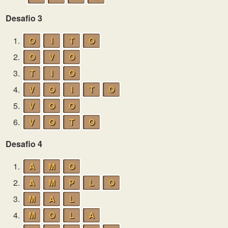
Desafio 3
1.
O
I
T
O
2.
O
V
O
3.
T
I
O
4.
V
O
I
T
O
5.
V
O
O
6.
V
O
T
O
Desafio 4
1.
A
M
O
2.
A
M
P
L
O
3.
M
A
L
4.
M
O
L
A