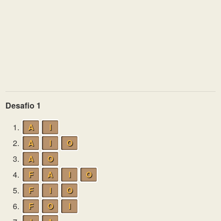
Desafio 1
1.
A
I
2.
A
I
O
3.
A
O
4.
F
A
I
O
5.
F
I
O
6.
F
O
I