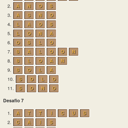
2.
A
N
O
S
3.
A
S
N
O
4.
L
A
O
S
5.
L
O
N
A
6.
O
S
L
O
7.
S
A
L
O
O
N
8.
S
L
O
A
N
9.
S
O
L
A
10.
S
O
L
O
11.
S
O
N
O
Desafio 7
1.
A
T
T
I
C
U
S
2.
C
A
I
S