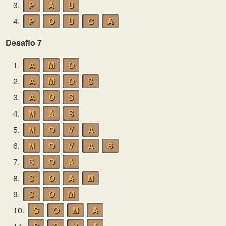
3.
P
A
U
4.
P
O
U
C
A
Desafio 7
1.
A
M
O
2.
A
M
O
S
3.
A
O
S
4.
M
A
S
5.
M
O
V
A
6.
M
O
V
A
S
7.
S
O
A
8.
S
O
A
M
9.
S
O
M
10.
S
O
M
A