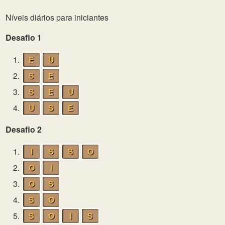
Níveis diários para iniciantes
Desafio 1
1.
E
U
2.
S
E
3.
S
E
U
4.
U
S
E
Desafio 2
1.
I
S
S
O
2.
O
I
3.
O
S
4.
S
O
5.
S
O
I
S