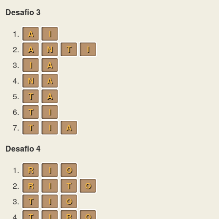
Desafio 3
1.
A
I
2.
A
N
T
I
3.
I
A
4.
N
A
5.
T
A
6.
T
I
7.
T
I
A
Desafio 4
1.
R
I
O
2.
R
I
T
O
3.
T
I
O
4.
T
I
R
O