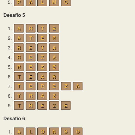
5.
P
A
L
M
O
Desafio 5
1.
A
R
T
E
2.
A
T
E
R
3.
R
E
T
A
4.
R
E
Z
A
5.
R
E
Z
E
6.
T
E
A
R
7.
T
E
R
E
Z
A
8.
T
R
A
Z
9.
T
R
E
Z
E
Desafio 6
1.
A
L
O
N
S
O