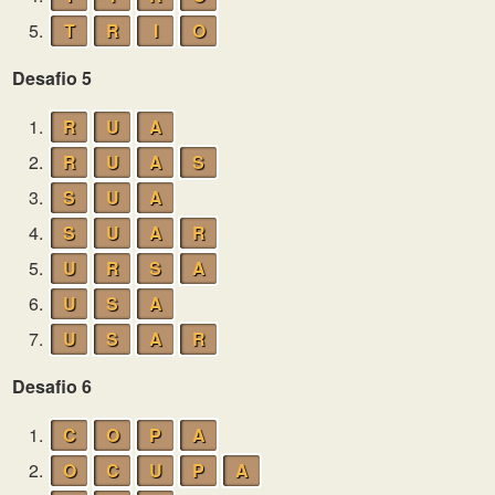
5.
T
R
I
O
Desafio 5
1.
R
U
A
2.
R
U
A
S
3.
S
U
A
4.
S
U
A
R
5.
U
R
S
A
6.
U
S
A
7.
U
S
A
R
Desafio 6
1.
C
O
P
A
2.
O
C
U
P
A