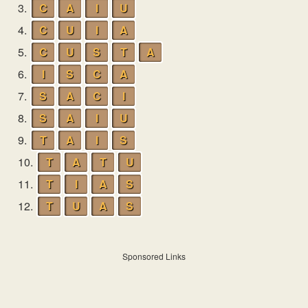
3.
C
A
I
U
4.
C
U
I
A
5.
C
U
S
T
A
6.
I
S
C
A
7.
S
A
C
I
8.
S
A
I
U
9.
T
A
I
S
10.
T
A
T
U
11.
T
I
A
S
12.
T
U
A
S
Sponsored Links