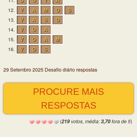
11.
S
O
V
A
12.
V
A
M
O
S
13.
V
A
S
O
14.
V
O
A
15.
V
O
A
M
16.
V
O
S
29 Setembro 2025 Desafio diário respostas
PROCURE MAIS
RESPOSTAS
(
219
votos, média:
3,70
fora de 5
)