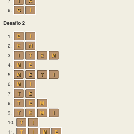
7.
I
A
8.
O
I
Desafio 2
1.
E
I
2.
E
M
3.
I
T
E
M
4.
M
E
5.
M
E
T
I
6.
M
I
7.
T
E
8.
T
E
M
9.
T
E
M
I
10.
T
I
11.
T
I
M
E