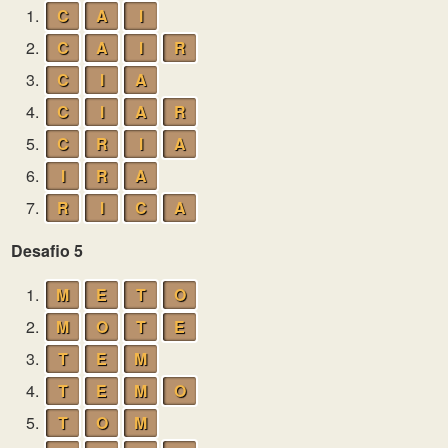
1.
C
A
I
2.
C
A
I
R
3.
C
I
A
4.
C
I
A
R
5.
C
R
I
A
6.
I
R
A
7.
R
I
C
A
Desafio 5
1.
M
E
T
O
2.
M
O
T
E
3.
T
E
M
4.
T
E
M
O
5.
T
O
M