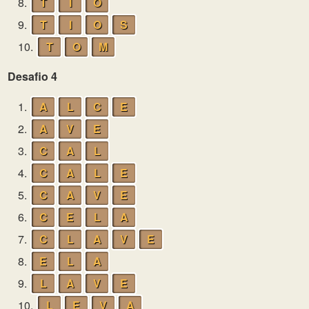
8.
T
I
O
9.
T
I
O
S
10.
T
O
M
Desafio 4
1.
A
L
C
E
2.
A
V
E
3.
C
A
L
4.
C
A
L
E
5.
C
A
V
E
6.
C
E
L
A
7.
C
L
A
V
E
8.
E
L
A
9.
L
A
V
E
10.
L
E
V
A