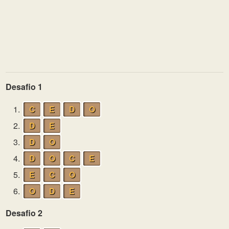
Desafio 1
1.
C
E
D
O
2.
D
E
3.
D
O
4.
D
O
C
E
5.
E
C
O
6.
O
D
E
Desafio 2