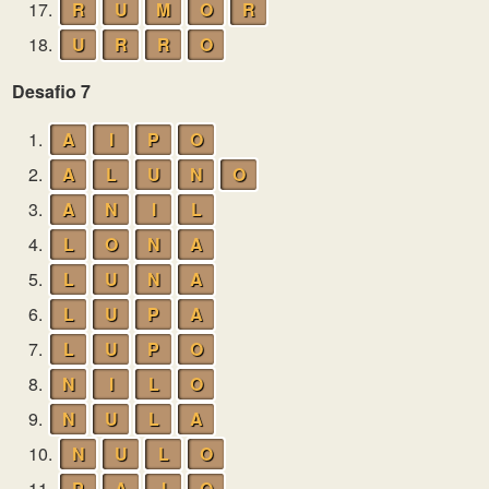
17.
R
U
M
O
R
18.
U
R
R
O
Desafio 7
1.
A
I
P
O
2.
A
L
U
N
O
3.
A
N
I
L
4.
L
O
N
A
5.
L
U
N
A
6.
L
U
P
A
7.
L
U
P
O
8.
N
I
L
O
9.
N
U
L
A
10.
N
U
L
O
11.
P
A
I
O