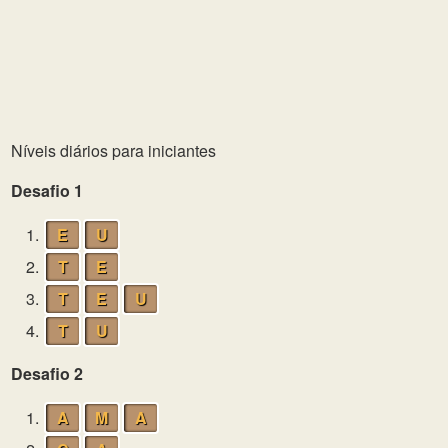
Níveis diários para iniciantes
Desafio 1
1.
E
U
2.
T
E
3.
T
E
U
4.
T
U
Desafio 2
1.
A
M
A