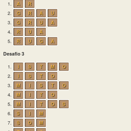
1.
A
R
2.
G
R
A
U
3.
G
R
U
A
4.
R
U
A
5.
R
U
G
A
Desafio 3
1.
I
S
T
M
O
2.
I
S
T
O
3.
M
I
S
T
O
4.
M
I
T
O
5.
M
I
T
O
S
6.
S
I
M
7.
S
O
M