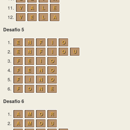
11.
V
A
L
E
12.
V
E
L
A
Desafio 5
1.
E
N
F
I
O
2.
E
N
F
I
O
U
3.
F
E
I
O
4.
F
E
N
O
5.
F
I
N
O
6.
F
O
N
E
Desafio 6
1.
A
M
O
R
2.
A
M
O
U