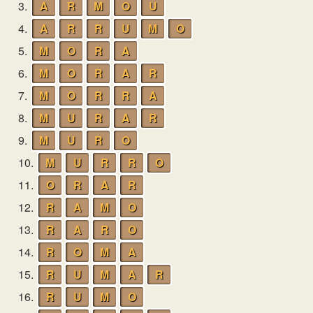
3.
A
R
M
O
U
4.
A
R
R
U
M
O
5.
M
O
R
A
6.
M
O
R
A
R
7.
M
O
R
R
A
8.
M
U
R
A
R
9.
M
U
R
O
10.
M
U
R
R
O
11.
O
R
A
R
12.
R
A
M
O
13.
R
A
R
O
14.
R
O
M
A
15.
R
U
M
A
R
16.
R
U
M
O