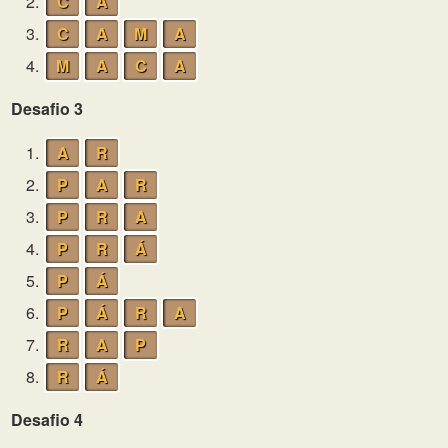
2.
C
A
3.
C
A
M
A
4.
M
A
C
A
Desafio 3
1.
A
R
2.
P
A
R
3.
P
R
A
4.
P
R
Á
5.
P
Á
6.
P
Á
R
A
7.
R
A
P
8.
R
Á
Desafio 4