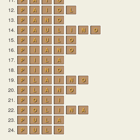
12.
P
A
I
O
L
13.
P
A
N
O
14.
P
A
U
L
I
N
O
15.
P
A
U
L
O
16.
P
I
A
N
O
17.
P
I
L
A
18.
P
I
N
O
19.
P
L
A
I
N
O
20.
P
L
A
N
O
21.
P
O
L
I
22.
P
O
L
I
N
A
23.
P
U
L
A
24.
P
U
L
O