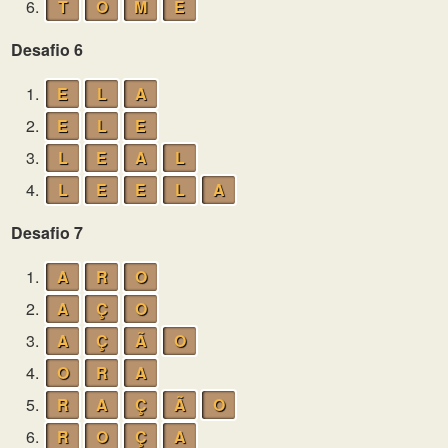
6.
T
O
M
E
Desafio 6
1.
E
L
A
2.
E
L
E
3.
L
E
A
L
4.
L
E
E
L
A
Desafio 7
1.
A
R
O
2.
A
Ç
O
3.
A
Ç
Ã
O
4.
O
R
A
5.
R
A
Ç
Ã
O
6.
R
O
Ç
A