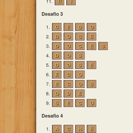
11.
R
I
Desafio 3
1.
C
E
D
O
2.
D
O
C
E
3.
D
O
C
E
S
4.
D
O
S
5.
D
O
S
E
6.
E
C
O
7.
E
C
O
S
8.
O
D
E
9.
S
E
C
O
Desafio 4
1.
A
C
H
E