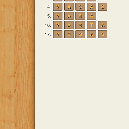
14.
V
A
G
A
S
15.
V
A
S
A
16.
V
A
S
T
A
17.
V
E
G
A
S