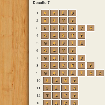
Desafio 7
1.
A
V
E
S
2.
E
S
T
A
3.
E
S
T
A
V
A
4.
G
A
S
T
A
5.
G
A
S
T
E
6.
G
A
T
A
7.
G
A
T
A
S
8.
G
A
V
E
T
A
9.
G
A
V
E
T
A
S
10.
S
A
G
A
11.
S
E
T
A
12.
T
A
V
A
13.
V
A
G
A