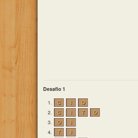
Desafio 1
1.
C
I
O
2.
C
I
T
O
3.
O
I
4.
T
I