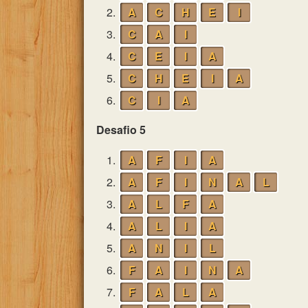
2.
A
C
H
E
I
3.
C
A
I
4.
C
E
I
A
5.
C
H
E
I
A
6.
C
I
A
Desafio 5
1.
A
F
I
A
2.
A
F
I
N
A
L
3.
A
L
F
A
4.
A
L
I
A
5.
A
N
I
L
6.
F
A
I
N
A
7.
F
A
L
A