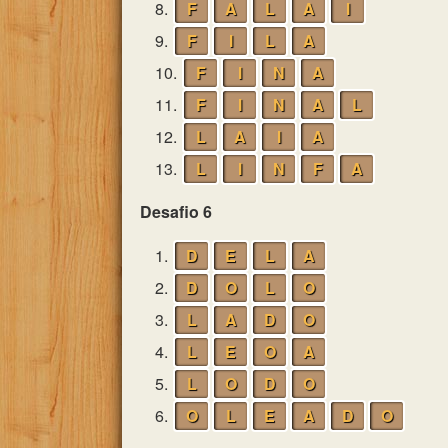
8.
F
A
L
A
I
9.
F
I
L
A
10.
F
I
N
A
11.
F
I
N
A
L
12.
L
A
I
A
13.
L
I
N
F
A
Desafio 6
1.
D
E
L
A
2.
D
O
L
O
3.
L
A
D
O
4.
L
E
O
A
5.
L
O
D
O
6.
O
L
E
A
D
O