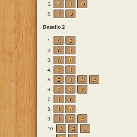
5.
T
I
O
6.
T
O
Desafio 2
1.
A
E
2.
A
I
3.
A
R
4.
E
I
5.
E
I
R
A
6.
E
R
A
7.
I
A
8.
I
R
9.
I
R
A
10.
R
E
I