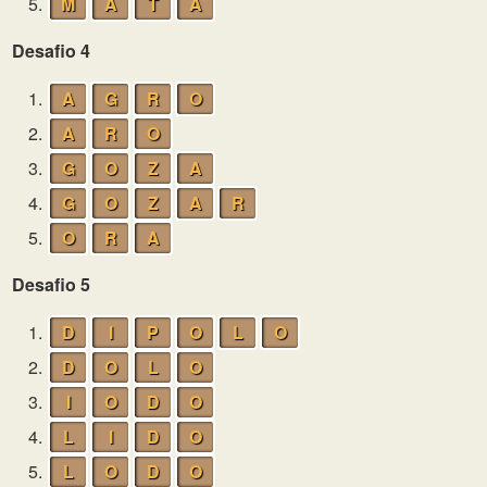
5.
M
A
T
A
Desafio 4
1.
A
G
R
O
2.
A
R
O
3.
G
O
Z
A
4.
G
O
Z
A
R
5.
O
R
A
Desafio 5
1.
D
I
P
O
L
O
2.
D
O
L
O
3.
I
O
D
O
4.
L
I
D
O
5.
L
O
D
O