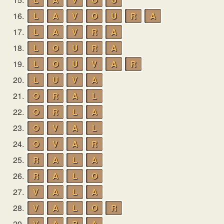
16.
L
A
V
O
U
R
A
17.
L
A
V
R
A
18.
L
O
U
R
A
19.
L
O
U
V
A
R
20.
L
U
V
A
21.
O
R
A
L
22.
O
R
L
A
23.
O
V
A
L
24.
O
V
A
R
25.
R
A
L
A
26.
R
A
L
O
27.
V
A
L
A
28.
V
A
L
O
R
29.
V
A
R
A