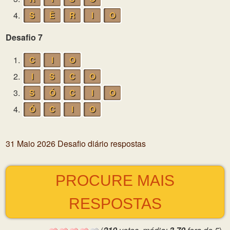
4.
S
Ê
R
I
O
Desafio 7
1.
C
I
O
2.
I
S
C
O
3.
S
Ó
C
I
O
4.
Ó
C
I
O
31 Maio 2026 Desafio diário respostas
PROCURE MAIS
RESPOSTAS