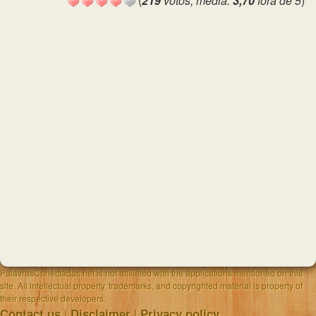
(
219
votos, média:
3,70
fora de 5
)
PalavrasConectadas.net is not affiliated with the applications mentioned on this
site. All intellectual property, trademarks, and copyrighted material is property of
their respective developers.
|
|
Contact us
Disclaimer
Privacy policy