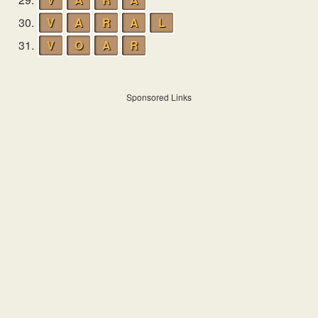
30.
V
A
R
A
L
31.
V
O
A
R
Sponsored Links