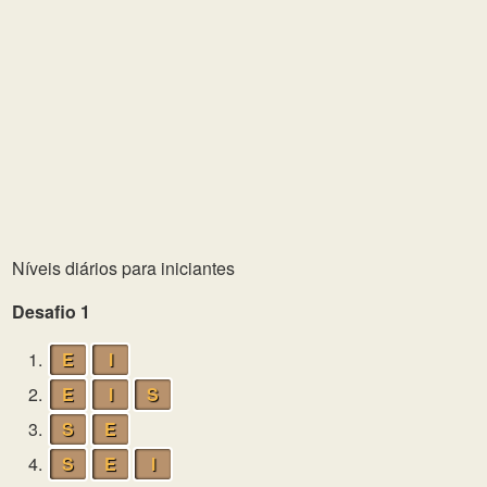
Níveis diários para iniciantes
Desafio 1
1.
E
I
2.
E
I
S
3.
S
E
4.
S
E
I