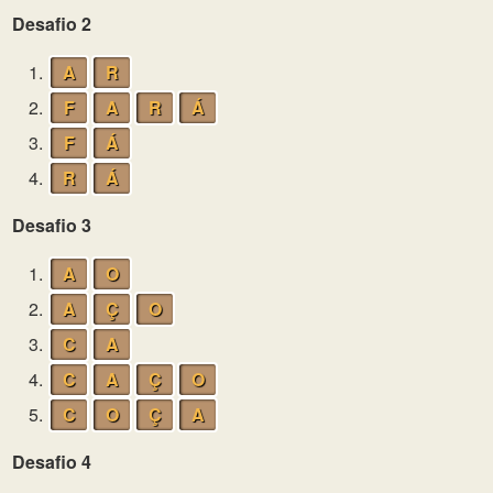
Desafio 2
1.
A
R
2.
F
A
R
Á
3.
F
Á
4.
R
Á
Desafio 3
1.
A
O
2.
A
Ç
O
3.
C
A
4.
C
A
Ç
O
5.
C
O
Ç
A
Desafio 4