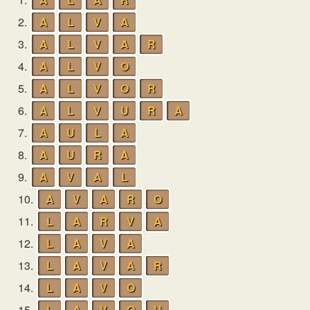
2.
A
L
V
A
3.
A
L
V
A
R
4.
A
L
V
O
5.
A
L
V
O
R
6.
A
L
V
U
R
A
7.
A
U
L
A
8.
A
U
R
A
9.
A
V
A
L
10.
A
V
A
R
O
11.
L
A
R
V
A
12.
L
A
V
A
13.
L
A
V
A
R
14.
L
A
V
O
15.
L
A
V
O
U