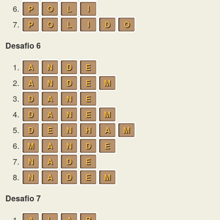
6.
P
O
L
I
7.
P
O
L
I
D
O
Desafio 6
1.
A
N
D
E
2.
A
N
D
E
M
3.
D
A
N
E
4.
D
A
N
E
M
5.
D
E
N
H
A
M
6.
M
A
N
D
E
7.
N
A
D
E
8.
N
A
D
E
M
Desafio 7
1.
A
L
A
R