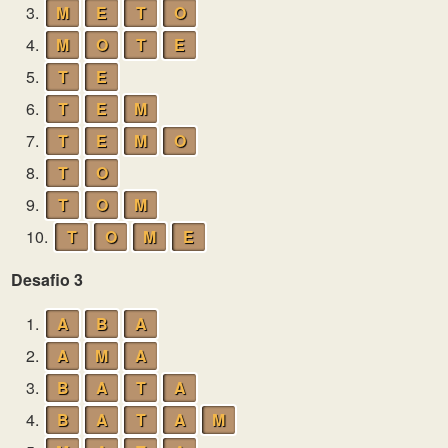
3.
M
E
T
O
4.
M
O
T
E
5.
T
E
6.
T
E
M
7.
T
E
M
O
8.
T
O
9.
T
O
M
10.
T
O
M
E
Desafio 3
1.
A
B
A
2.
A
M
A
3.
B
A
T
A
4.
B
A
T
A
M