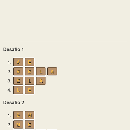
Desafio 1
1.
A
E
2.
B
E
L
A
3.
E
L
A
4.
L
E
Desafio 2
1.
E
M
2.
M
E