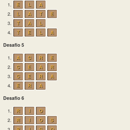
1.
E
L
A
2.
L
A
T
E
3.
T
A
L
4.
T
E
L
A
Desafio 5
1.
A
C
R
E
2.
C
E
A
R
3.
C
E
R
A
4.
E
R
A
Desafio 6
1.
R
I
O
2.
R
I
O
S
3.
R
I
S
O