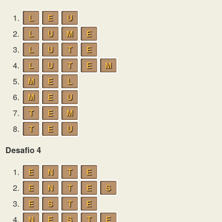
1.
L
E
U
2.
L
U
M
E
3.
L
U
T
E
4.
L
U
T
E
M
5.
M
E
L
6.
M
E
U
7.
T
E
M
8.
T
E
U
Desafio 4
1.
E
N
T
E
2.
E
N
T
E
S
3.
E
S
T
E
4.
N
E
S
T
E