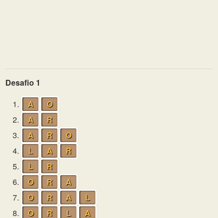
Desafio 1
1.
A
O
2.
A
R
3.
A
R
O
4.
L
A
R
5.
L
R
6.
O
R
A
7.
O
R
A
L
8.
O
R
L
A