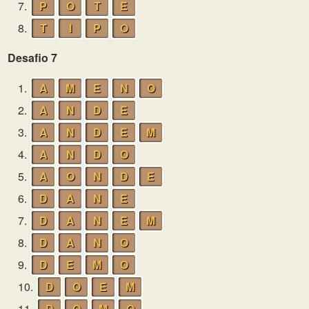
7.
P
O
T
E
8.
T
I
P
O
Desafio 7
1.
A
M
E
N
O
2.
A
N
D
E
3.
A
N
D
E
M
4.
A
N
D
O
5.
A
O
N
D
E
6.
D
A
N
E
7.
D
A
N
E
M
8.
D
A
N
O
9.
D
E
M
O
10.
D
O
E
M
11.
D
O
M
O