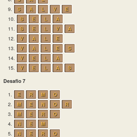
9.
S
A
L
V
E
10.
S
E
L
A
11.
S
E
L
V
A
12.
V
A
L
E
13.
V
A
L
E
S
14.
V
E
L
A
15.
V
E
L
A
S
Desafio 7
1.
E
R
M
O
2.
M
E
N
O
R
3.
M
E
R
O
4.
N
E
M
5.
N
E
R
O