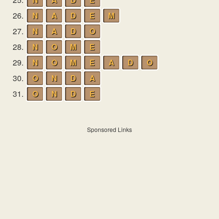
26.
N
A
D
E
M
27.
N
A
D
O
28.
N
O
M
E
29.
N
O
M
E
A
D
O
30.
O
N
D
A
31.
O
N
D
E
Sponsored Links