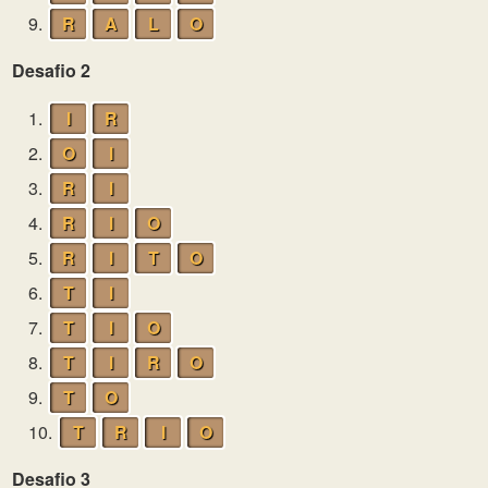
9.
R
A
L
O
Desafio 2
1.
I
R
2.
O
I
3.
R
I
4.
R
I
O
5.
R
I
T
O
6.
T
I
7.
T
I
O
8.
T
I
R
O
9.
T
O
10.
T
R
I
O
Desafio 3