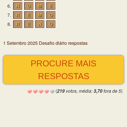
6.
N
O
M
E
7.
R
E
M
O
8.
R
E
N
O
1 Setembro 2025 Desafio diário respostas
PROCURE MAIS
RESPOSTAS
(
219
votos, média:
3,70
fora de 5
)