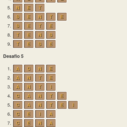
5.
N
E
T
6.
S
E
N
T
E
7.
S
E
T
E
8.
T
E
N
S
9.
T
E
S
E
Desafio 5
1.
A
C
N
E
2.
A
N
T
E
3.
A
N
T
I
4.
C
A
N
T
E
5.
C
A
N
T
E
I
6.
C
E
I
A
7.
C
E
N
A