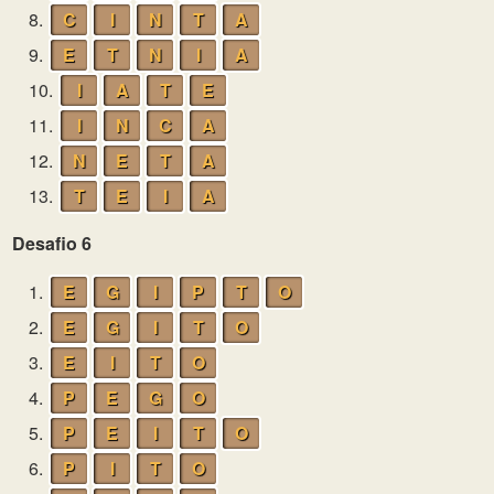
8.
C
I
N
T
A
9.
E
T
N
I
A
10.
I
A
T
E
11.
I
N
C
A
12.
N
E
T
A
13.
T
E
I
A
Desafio 6
1.
E
G
I
P
T
O
2.
E
G
I
T
O
3.
E
I
T
O
4.
P
E
G
O
5.
P
E
I
T
O
6.
P
I
T
O