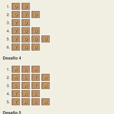
1.
O
U
2.
O
V
O
3.
V
O
4.
V
O
O
5.
V
O
O
U
6.
V
O
U
Desafio 4
1.
A
L
A
2.
A
L
T
A
3.
L
A
T
A
4.
T
A
L
5.
T
A
L
A
Desafio 5