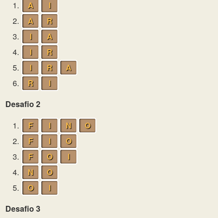
1.
A
I
2.
A
R
3.
I
A
4.
I
R
5.
I
R
A
6.
R
I
Desafio 2
1.
F
I
N
O
2.
F
I
O
3.
F
O
I
4.
N
O
5.
O
I
Desafio 3