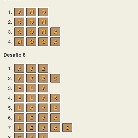
1.
A
M
O
2.
C
O
M
3.
C
O
M
A
4.
M
O
C
A
Desafio 6
1.
A
V
E
2.
A
V
E
S
3.
E
L
A
4.
E
L
A
S
5.
L
A
V
E
6.
L
E
V
A
7.
L
E
V
A
S
8.
S
A
L