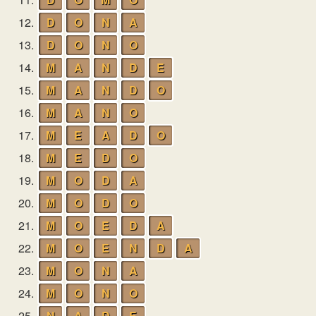
12.
D
O
N
A
13.
D
O
N
O
14.
M
A
N
D
E
15.
M
A
N
D
O
16.
M
A
N
O
17.
M
E
A
D
O
18.
M
E
D
O
19.
M
O
D
A
20.
M
O
D
O
21.
M
O
E
D
A
22.
M
O
E
N
D
A
23.
M
O
N
A
24.
M
O
N
O
25.
N
A
D
E