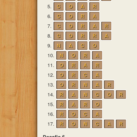
5.
C
O
A
R
6.
C
O
R
A
7.
C
O
R
A
R
8.
C
O
R
R
A
9.
N
A
C
O
10.
N
O
R
A
11.
O
R
A
R
12.
O
R
C
A
13.
O
R
N
A
R
14.
R
A
N
C
O
R
15.
R
A
R
O
16.
R
O
C
A
17.
R
O
N
C
A
R
Desafio 6