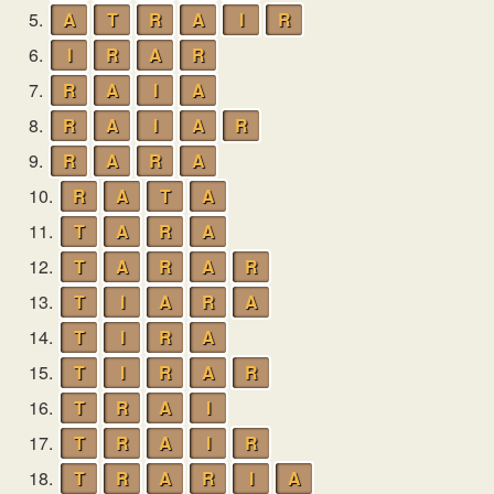
5.
A
T
R
A
I
R
6.
I
R
A
R
7.
R
A
I
A
8.
R
A
I
A
R
9.
R
A
R
A
10.
R
A
T
A
11.
T
A
R
A
12.
T
A
R
A
R
13.
T
I
A
R
A
14.
T
I
R
A
15.
T
I
R
A
R
16.
T
R
A
I
17.
T
R
A
I
R
18.
T
R
A
R
I
A