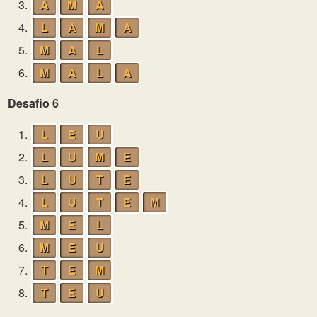
3.
A
M
A
4.
L
A
M
A
5.
M
A
L
6.
M
A
L
A
Desafio 6
1.
L
E
U
2.
L
U
M
E
3.
L
U
T
E
4.
L
U
T
E
M
5.
M
E
L
6.
M
E
U
7.
T
E
M
8.
T
E
U