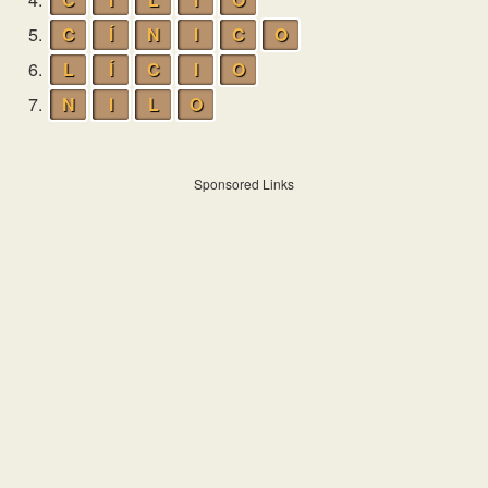
5.
C
Í
N
I
C
O
6.
L
Í
C
I
O
7.
N
I
L
O
Sponsored Links