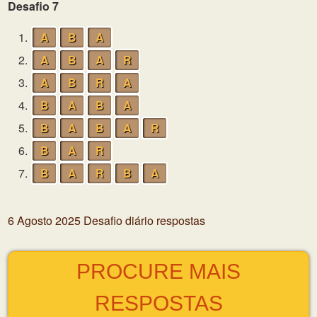
Desafio 7
1.
A
B
A
2.
A
B
A
R
3.
A
B
R
A
4.
B
A
B
A
5.
B
A
B
A
R
6.
B
A
R
7.
B
A
R
B
A
6 Agosto 2025 Desafio diário respostas
PROCURE MAIS
RESPOSTAS