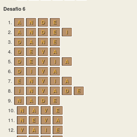
Desafio 6
1.
A
N
D
E
2.
A
N
D
E
I
3.
D
A
N
E
4.
D
E
V
A
5.
D
E
V
I
A
6.
D
I
V
A
7.
E
N
V
I
A
8.
I
N
V
A
D
E
9.
N
A
D
E
10.
N
A
V
E
11.
N
E
V
A
12.
V
A
I
E