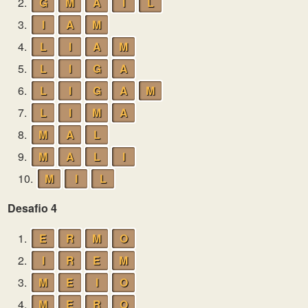
2.
G
M
A
I
L
3.
I
A
M
4.
L
I
A
M
5.
L
I
G
A
6.
L
I
G
A
M
7.
L
I
M
A
8.
M
A
L
9.
M
A
L
I
10.
M
I
L
Desafio 4
1.
E
R
M
O
2.
I
R
E
M
3.
M
E
I
O
4.
M
E
R
O