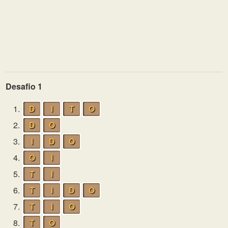
Desafio 1
1.
D
I
T
O
2.
D
O
3.
I
D
O
4.
O
I
5.
T
I
6.
T
I
D
O
7.
T
I
O
8.
T
O