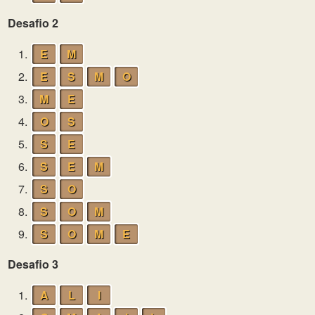
Desafio 2
1.
E
M
2.
E
S
M
O
3.
M
E
4.
O
S
5.
S
E
6.
S
E
M
7.
S
O
8.
S
O
M
9.
S
O
M
E
Desafio 3
1.
A
L
I