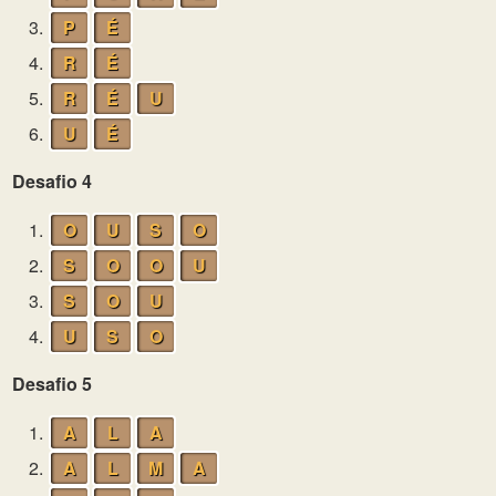
3.
P
É
4.
R
É
5.
R
É
U
6.
U
É
Desafio 4
1.
O
U
S
O
2.
S
O
O
U
3.
S
O
U
4.
U
S
O
Desafio 5
1.
A
L
A
2.
A
L
M
A