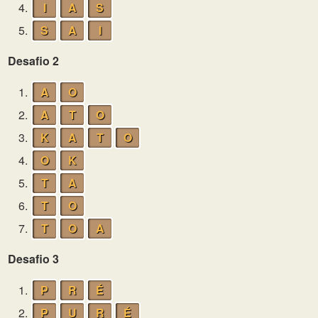
4.
I
A
S
5.
S
A
I
Desafio 2
1.
A
O
2.
A
T
O
3.
K
A
T
O
4.
O
K
5.
T
A
6.
T
O
7.
T
O
A
Desafio 3
1.
P
R
É
2.
P
U
R
É