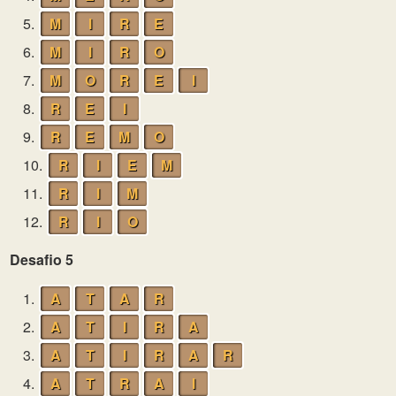
5.
M
I
R
E
6.
M
I
R
O
7.
M
O
R
E
I
8.
R
E
I
9.
R
E
M
O
10.
R
I
E
M
11.
R
I
M
12.
R
I
O
Desafio 5
1.
A
T
A
R
2.
A
T
I
R
A
3.
A
T
I
R
A
R
4.
A
T
R
A
I