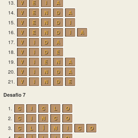
13.
V
E
I
A
14.
V
E
N
D
A
15.
V
E
N
D
I
16.
V
E
N
D
I
A
17.
V
I
D
A
18.
V
I
D
E
19.
V
I
E
N
A
20.
V
I
N
D
A
21.
V
I
N
D
E
Desafio 7
1.
C
I
C
L
O
2.
C
I
N
C
O
3.
C
L
Í
N
I
C
O
4.
C
Í
L
I
O