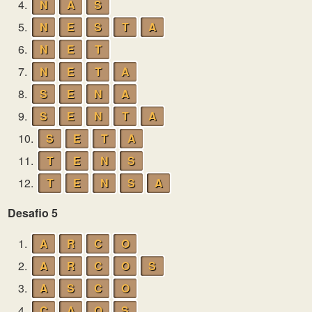
4.
N
A
S
5.
N
E
S
T
A
6.
N
E
T
7.
N
E
T
A
8.
S
E
N
A
9.
S
E
N
T
A
10.
S
E
T
A
11.
T
E
N
S
12.
T
E
N
S
A
Desafio 5
1.
A
R
C
O
2.
A
R
C
O
S
3.
A
S
C
O
4.
C
A
O
S