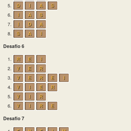
5.
D
I
A
S
6.
I
A
S
7.
I
D
A
8.
S
A
I
Desafio 6
1.
R
E
I
2.
V
E
R
3.
V
E
R
E
I
4.
V
I
E
R
5.
V
I
R
6.
V
I
R
E
Desafio 7