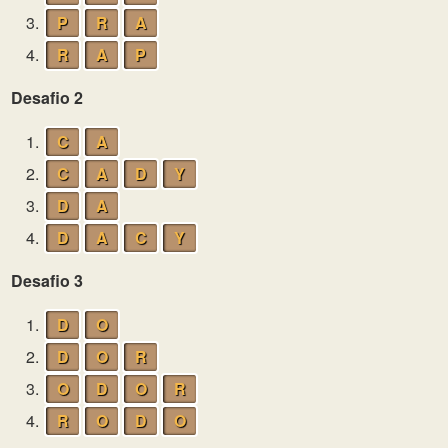
3.
P
R
A
4.
R
A
P
Desafio 2
1.
C
A
2.
C
A
D
Y
3.
D
A
4.
D
A
C
Y
Desafio 3
1.
D
O
2.
D
O
R
3.
O
D
O
R
4.
R
O
D
O