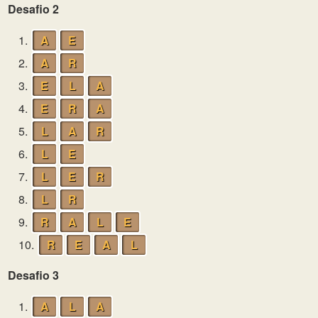
Desafio 2
1.
A
E
2.
A
R
3.
E
L
A
4.
E
R
A
5.
L
A
R
6.
L
E
7.
L
E
R
8.
L
R
9.
R
A
L
E
10.
R
E
A
L
Desafio 3
1.
A
L
A