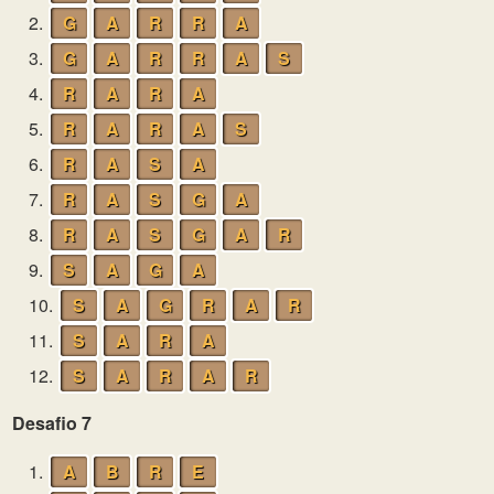
2.
G
A
R
R
A
3.
G
A
R
R
A
S
4.
R
A
R
A
5.
R
A
R
A
S
6.
R
A
S
A
7.
R
A
S
G
A
8.
R
A
S
G
A
R
9.
S
A
G
A
10.
S
A
G
R
A
R
11.
S
A
R
A
12.
S
A
R
A
R
Desafio 7
1.
A
B
R
E