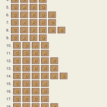
5.
C
A
R
O
6.
C
A
R
O
S
7.
C
A
R
R
O
8.
C
A
R
R
O
S
9.
C
A
S
O
10.
C
O
A
R
11.
C
O
R
A
12.
C
O
R
A
R
13.
C
O
R
R
A
14.
C
O
R
R
A
S
15.
C
O
S
A
16.
O
R
A
R
17.
O
R
C
A
18.
O
S
C
A
R