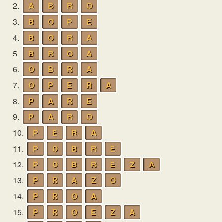
2.
A
B
R
O
3.
B
O
P
E
4.
B
O
R
A
5.
B
R
O
A
6.
O
B
R
A
7.
O
P
E
R
A
8.
P
A
R
E
9.
P
A
R
O
10.
P
E
R
A
11.
P
O
B
R
E
12.
P
O
B
R
E
Z
A
13.
P
R
A
Z
O
14.
P
R
O
A
15.
P
R
O
E
Z
A