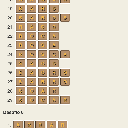
19.
R
A
R
O
20.
R
A
R
O
S
21.
R
A
S
O
22.
R
O
C
A
23.
R
O
S
A
24.
R
O
S
C
A
25.
S
A
C
O
26.
S
A
C
R
O
27.
S
A
R
R
O
28.
S
O
A
R
29.
S
O
C
A
R
Desafio 6
1.
A
G
R
A
R