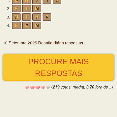
1.
E
N
F
I
M
2.
F
I
M
3.
M
I
N
E
4.
N
E
M
10 Setembro 2025 Desafio diário respostas
PROCURE MAIS
RESPOSTAS
(
219
votos, média:
3,70
fora de 5
)