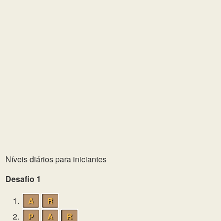
Níveis diários para iniciantes
Desafio 1
1.
A
R
2.
P
A
R