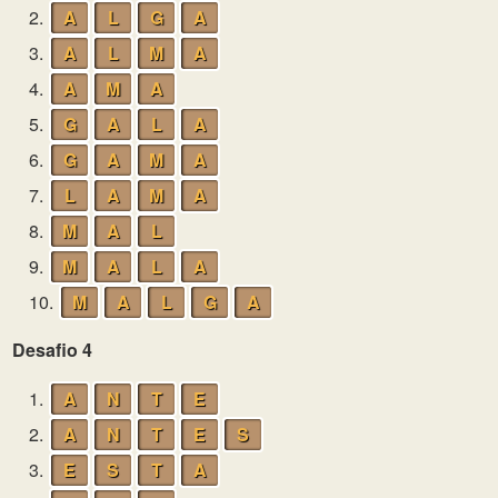
2.
A
L
G
A
3.
A
L
M
A
4.
A
M
A
5.
G
A
L
A
6.
G
A
M
A
7.
L
A
M
A
8.
M
A
L
9.
M
A
L
A
10.
M
A
L
G
A
Desafio 4
1.
A
N
T
E
2.
A
N
T
E
S
3.
E
S
T
A