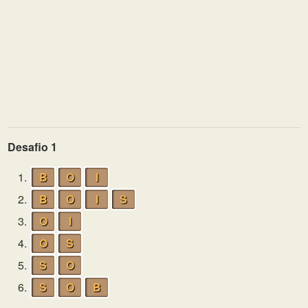
Desafio 1
1.
B
O
I
2.
B
O
I
S
3.
O
I
4.
O
S
5.
S
O
6.
S
O
B