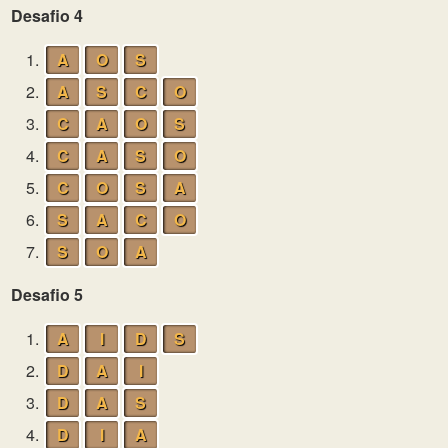
Desafio 4
1.
A
O
S
2.
A
S
C
O
3.
C
A
O
S
4.
C
A
S
O
5.
C
O
S
A
6.
S
A
C
O
7.
S
O
A
Desafio 5
1.
A
I
D
S
2.
D
A
I
3.
D
A
S
4.
D
I
A