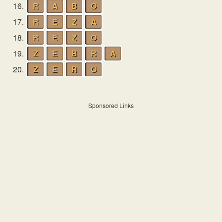
16.
R
A
B
O
17.
R
E
Z
A
18.
R
E
Z
O
19.
Z
E
B
R
A
20.
Z
E
R
O
Sponsored Links