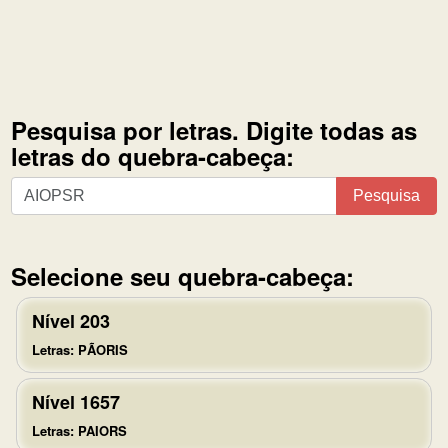
Pesquisa por letras. Digite todas as
letras do quebra-cabeça:
Pesquisa
Pesquisa
por
letras.
Digite
Selecione seu quebra-cabeça:
todas
as
Nível 203
letras
Letras: PÃORIS
do
quebra-
Nível 1657
cabeça:
Letras: PAIORS