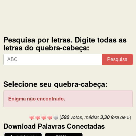
Pesquisa por letras. Digite todas as
letras do quebra-cabeça:
Pesquisa
Pesquisa
por
letras.
Digite
Selecione seu quebra-cabeça:
todas
as
Enigma não encontrado.
letras
do
quebra-
(
592
votos, média:
3,30
fora de 5
)
cabeça:
Download Palavras Conectadas