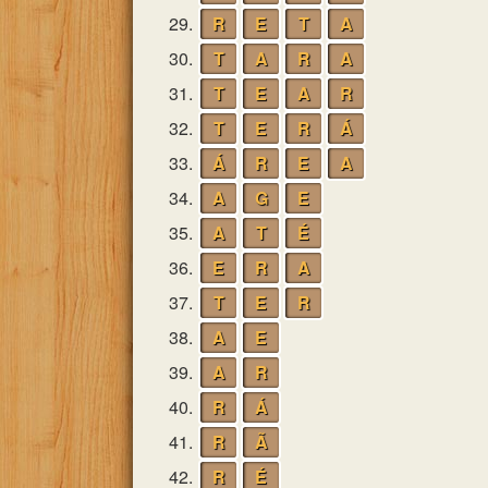
29.
R
E
T
A
30.
T
A
R
A
31.
T
E
A
R
32.
T
E
R
Á
33.
Á
R
E
A
34.
A
G
E
35.
A
T
É
36.
E
R
A
37.
T
E
R
38.
A
E
39.
A
R
40.
R
Á
41.
R
Ã
42.
R
É