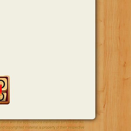
iated with the applications mentioned on this site. All
and copyrighted material is property of their respective