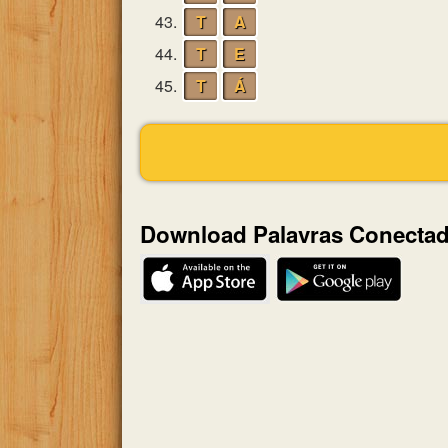
43.
T
A
44.
T
E
45.
T
Á
Download Palavras Conecta