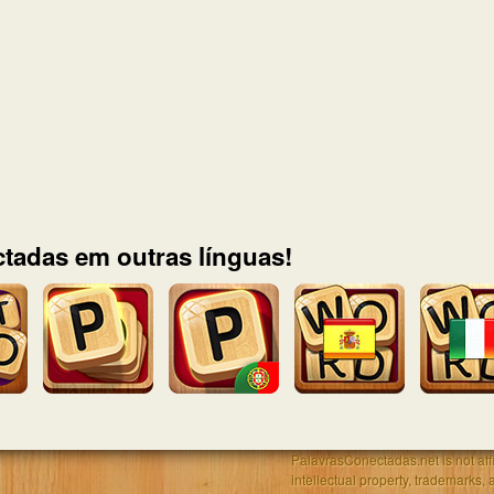
tadas em outras línguas!
PalavrasConectadas.net is not affil
intellectual property, trademarks, 