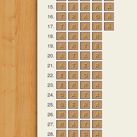
15.
T
E
R
R
A
16.
T
R
A
G
A
17.
T
R
A
R
Á
18.
A
R
A
R
19.
A
R
T
E
20.
A
T
A
R
21.
A
T
E
R
22.
E
R
G
A
23.
E
R
R
A
24.
G
A
T
A
25.
G
E
R
A
26.
R
A
R
A
27.
R
A
T
A
28.
R
E
G
A