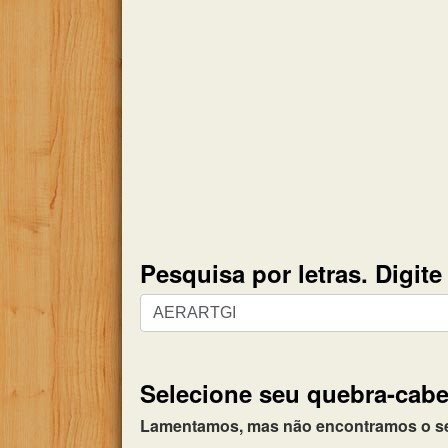
Pesquisa por letras. Digit
Pesquisa
por
letras.
Digite
Selecione seu quebra-cabe
todas
as
Lamentamos, mas não encontramos o seu 