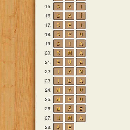
15.
D
A
I
16.
D
A
Í
17.
D
E
I
18.
D
E
U
19.
D
I
A
20.
E
M
A
21.
E
U
A
22.
I
A
M
23.
I
D
A
24.
M
A
U
25.
M
E
U
26.
M
Ã
E
27.
U
M
A
28.
A
E