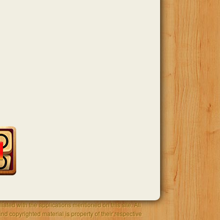
iated with the applications mentioned on this site. All
and copyrighted material is property of their respective