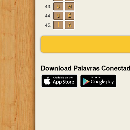
43.
U
M
44.
U
É
45.
Í
A
Download Palavras Conecta