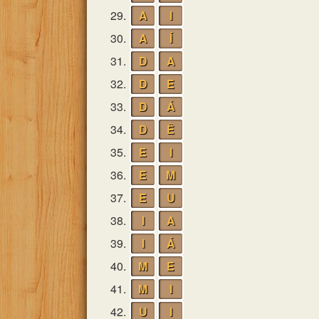
29.
A
I
30.
A
Í
31.
D
A
32.
D
E
33.
D
Á
34.
D
Ê
35.
E
I
36.
E
M
37.
E
U
38.
I
A
39.
I
Á
40.
M
E
41.
M
I
42.
U
I