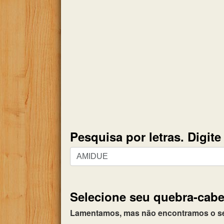
Pesquisa por letras. Digit
Pesquisa
por
letras.
Digite
Selecione seu quebra-cabe
todas
as
Lamentamos, mas não encontramos o seu 