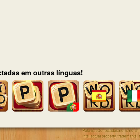
tadas em outras línguas!
PalavrasConectadas.net is not affil
intellectual property, trademarks, 