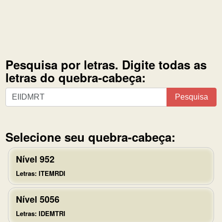
Pesquisa por letras. Digite todas as
letras do quebra-cabeça:
Pesquisa
Pesquisa
por
letras.
Digite
Selecione seu quebra-cabeça:
todas
as
Nível 952
letras
Letras: ITEMRDI
do
quebra-
Nível 5056
cabeça:
Letras: IDEMTRI