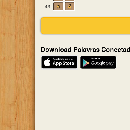
43.
R
Ã
Download Palavras Conecta