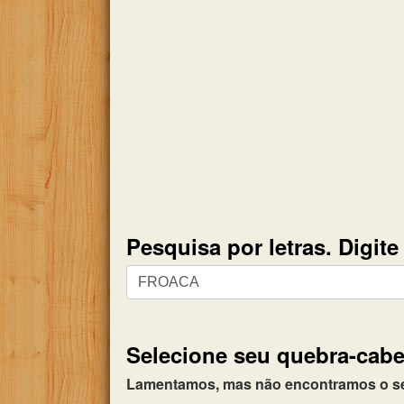
Pesquisa por letras. Digit
Pesquisa
por
letras.
Digite
Selecione seu quebra-cabe
todas
as
Lamentamos, mas não encontramos o seu 