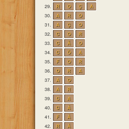
29.
R
O
Ç
A
30.
A
R
O
31.
A
Ç
O
32.
C
O
R
33.
C
Ã
O
34.
C
Ô
A
35.
F
O
R
36.
O
R
A
37.
A
O
38.
A
R
39.
C
A
40.
C
Á
41.
F
Á
42.
R
Á