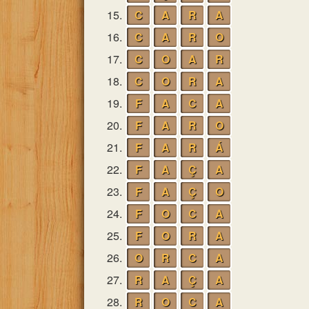
15.
C
A
R
A
16.
C
A
R
O
17.
C
O
A
R
18.
C
O
R
A
19.
F
A
C
A
20.
F
A
R
O
21.
F
A
R
Á
22.
F
A
Ç
A
23.
F
A
Ç
O
24.
F
O
C
A
25.
F
O
R
A
26.
O
R
C
A
27.
R
A
Ç
A
28.
R
O
C
A