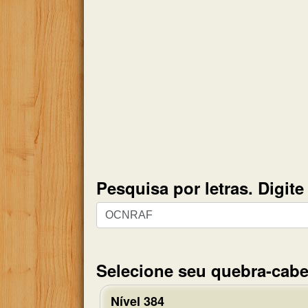
Pesquisa por letras. Digit
Pesquisa
por
letras.
Digite
Selecione seu quebra-cabe
todas
as
Nível 384