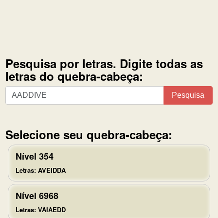
Pesquisa por letras. Digite todas as
letras do quebra-cabeça:
Pesquisa
Pesquisa
por
letras.
Digite
Selecione seu quebra-cabeça:
todas
as
Nível 354
letras
Letras: AVEIDDA
do
quebra-
Nível 6968
cabeça:
Letras: VAIAEDD