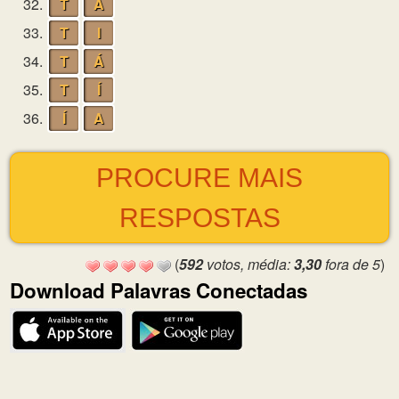
32.
T
A
33.
T
I
34.
T
Á
35.
T
Í
36.
Í
A
PROCURE MAIS
RESPOSTAS
(
592
votos, média:
3,30
fora de 5
)
Download Palavras Conectadas