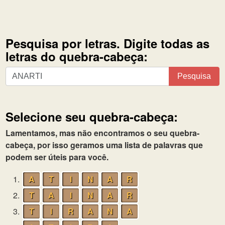
Pesquisa por letras. Digite todas as
letras do quebra-cabeça:
Pesquisa
Pesquisa
por
letras.
Digite
Selecione seu quebra-cabeça:
todas
as
Lamentamos, mas não encontramos o seu quebra-
letras
cabeça, por isso geramos uma lista de palavras que
do
podem ser úteis para você.
quebra-
1.
A
T
I
N
A
R
cabeça:
2.
T
A
I
N
A
R
3.
T
I
R
A
N
A