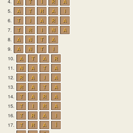
4.
A
T
I
R
A
5.
A
T
R
A
I
6.
T
I
A
R
A
7.
T
R
I
N
A
8.
A
N
T
A
9.
A
N
T
I
10.
A
T
A
R
11.
N
A
T
A
12.
R
A
I
A
13.
R
A
T
A
14.
T
A
R
A
15.
T
I
R
A
16.
T
R
A
I
17.
T
R
A
Í