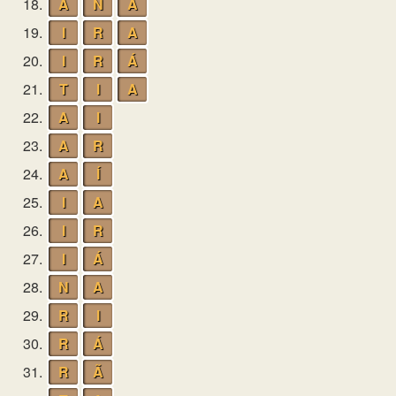
18.
A
N
Ã
19.
I
R
A
20.
I
R
Á
21.
T
I
A
22.
A
I
23.
A
R
24.
A
Í
25.
I
A
26.
I
R
27.
I
Á
28.
N
A
29.
R
I
30.
R
Á
31.
R
Ã