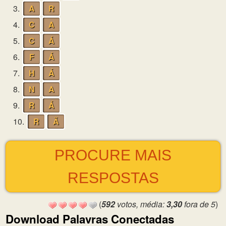
3.
A
R
4.
C
A
5.
C
Á
6.
F
Á
7.
H
Á
8.
N
A
9.
R
Á
10.
R
Ã
PROCURE MAIS
RESPOSTAS
(
592
votos, média:
3,30
fora de 5
)
Download Palavras Conectadas