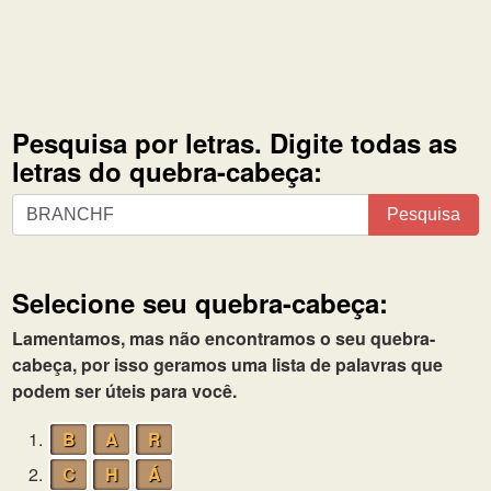
Pesquisa por letras. Digite todas as
letras do quebra-cabeça:
Pesquisa
Pesquisa
por
letras.
Digite
Selecione seu quebra-cabeça:
todas
as
Lamentamos, mas não encontramos o seu quebra-
letras
cabeça, por isso geramos uma lista de palavras que
do
podem ser úteis para você.
quebra-
1.
B
A
R
cabeça:
2.
C
H
Á