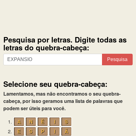
Pesquisa por letras. Digite todas as
letras do quebra-cabeça:
Pesquisa
Pesquisa
por
letras.
Digite
Selecione seu quebra-cabeça:
todas
as
Lamentamos, mas não encontramos o seu quebra-
letras
cabeça, por isso geramos uma lista de palavras que
do
podem ser úteis para você.
quebra-
1.
A
N
É
I
S
cabeça:
2.
E
S
P
I
Ã