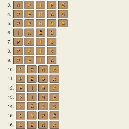
3.
N
A
I
P
E
4.
P
E
N
A
S
5.
P
E
N
S
A
6.
I
N
Ê
S
7.
P
A
I
S
8.
P
A
Í
S
9.
P
E
I
A
10.
P
E
N
A
11.
P
E
S
A
12.
P
I
S
A
13.
P
I
S
E
14.
P
Ã
E
S
15.
S
A
P
É
16.
S
E
N
A