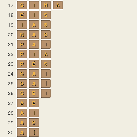
17.
S
I
N
A
18.
E
I
S
19.
I
A
S
20.
N
A
S
21.
P
A
I
22.
P
I
A
23.
P
É
S
24.
S
A
I
25.
S
A
Í
26.
S
E
I
27.
A
E
28.
A
I
29.
A
S
30.
A
Í