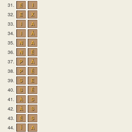
31.
E
I
32.
E
X
33.
I
A
34.
I
Á
35.
N
A
36.
N
É
37.
P
Á
38.
P
É
39.
S
E
40.
S
É
41.
À
S
42.
Á
S
43.
É
S
44.
Í
A