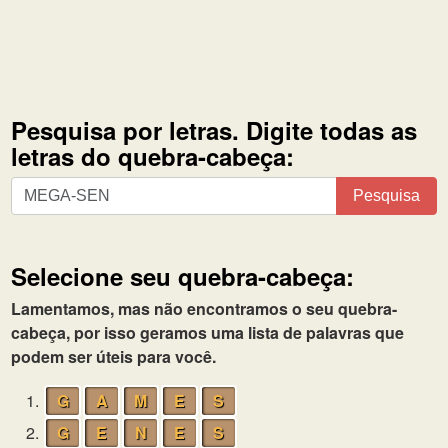
Pesquisa por letras. Digite todas as
letras do quebra-cabeça:
Pesquisa
Pesquisa
por
letras.
Digite
Selecione seu quebra-cabeça:
todas
as
Lamentamos, mas não encontramos o seu quebra-
letras
cabeça, por isso geramos uma lista de palavras que
do
podem ser úteis para você.
quebra-
1.
G
A
M
E
S
cabeça:
2.
G
E
N
E
S