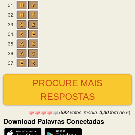
31.
N
A
32.
N
É
33.
S
E
34.
S
É
35.
À
S
36.
Á
S
37.
É
S
PROCURE MAIS
RESPOSTAS
(
592
votos, média:
3,30
fora de 5
)
Download Palavras Conectadas