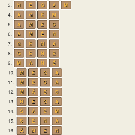
3.
N
E
G
A
M
4.
A
G
E
M
5.
A
M
E
S
6.
A
M
É
N
7.
G
E
M
A
8.
G
E
N
E
9.
M
A
N
É
10.
M
E
G
A
11.
M
E
S
A
12.
M
Ã
E
S
13.
N
E
G
A
14.
S
A
E
M
15.
S
E
N
A
16.
Á
M
E
N