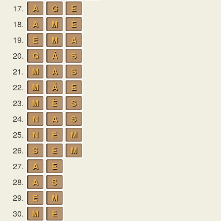
17.
A
G
E
18.
A
M
E
19.
E
M
A
20.
G
Á
S
21.
M
A
S
22.
M
Ã
E
23.
M
Ê
S
24.
N
A
S
25.
N
E
M
26.
S
E
M
27.
A
E
28.
A
S
29.
E
M
30.
M
E