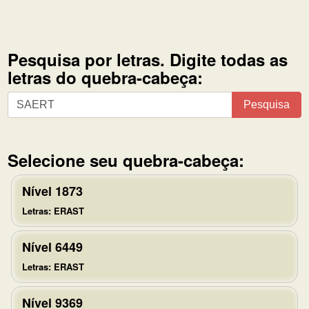
Pesquisa por letras. Digite todas as
letras do quebra-cabeça:
Pesquisa
Pesquisa
por
letras.
Digite
Selecione seu quebra-cabeça:
todas
as
Nível 1873
letras
Letras: ERAST
do
quebra-
Nível 6449
cabeça:
Letras: ERAST
Nível 9369